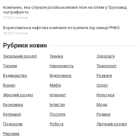
Компанію, яка слухали російськомовні пісні на пляжі у Трускавці,
оштрафують
13:29,
5 серпня
Бориславська нафтова компанія потрапила під санкції РНБО
09:37,
5 серпня
Рубрики новин
Загальний розділ
Техніка
Здоров'я
Туризм
Нерухомість
Транспорт
Будівництво
Відпочинок
Розваги
Бізнес
Меблі
Спорт
Жіночий розділ
Інтернет
Культура
Економіка
Інтер'єр
Мода
Кулінарія
Послуги
Родина
Подорожі
Робота
Дитячий розділ
Реклама