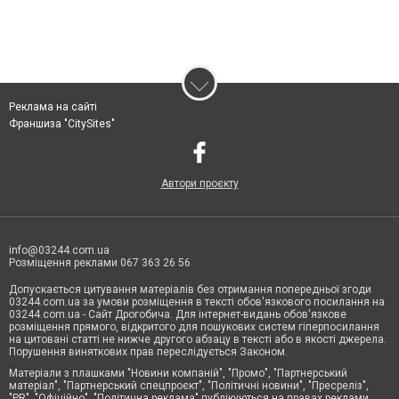
Реклама на сайті
Франшиза "CitySites"
Автори проєкту
info@03244.com.ua
Розміщення реклами 067 363 26 56
Допускається цитування матеріалів без отримання попередньої згоди
03244.com.ua за умови розміщення в тексті обов'язкового посилання на
03244.com.ua - Сайт Дрогобича. Для інтернет-видань обов'язкове
розміщення прямого, відкритого для пошукових систем гіперпосилання
на цитовані статті не нижче другого абзацу в тексті або в якості джерела.
Порушення виняткових прав переслідується Законом.
Матеріали з плашками "Новини компаній", "Промо", "Партнерський
матеріал", "Партнерський спецпроєкт", "Політичні новини", "Пресреліз",
"PR", "Офіційно", "Політична реклама" публікуються на правах реклами.