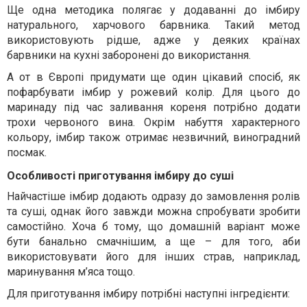
Ще одна методика полягає у додаванні до імбиру
натурального, харчового барвника. Такий метод
використовують рідше, адже у деяких країнах
барвники на кухні заборонені до використання.
А от в Європі придумати ще один цікавий спосіб, як
пофарбувати імбир у рожевий колір. Для цього до
маринаду під час заливання кореня потрібно додати
трохи червоного вина. Окрім набуття характерного
кольору, імбир також отримає незвичний, виноградний
посмак.
Особливості приготування імбиру до суші
Найчастіше імбир додають одразу до замовлення ролів
та суші, однак його завжди можна спробувати зробити
самостійно. Хоча б тому, що домашній варіант може
бути банально смачнішим, а ще – для того, аби
використовувати його для інших страв, наприклад,
маринування м’яса тощо.
Для приготування імбиру потрібні наступні інгредієнти: