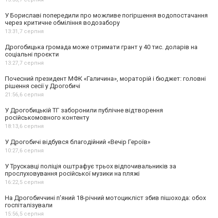
У Бориславі попередили про можливе погіршення водопостачання
через критичне обміління водозабору
13:31,
7 серпня
Дрогобицька громада може отримати грант у 40 тис. доларів на
соціальні проєкти
13:27,
7 серпня
Почесний президент МФК «Галичина», мораторій і бюджет: головні
рішення сесії у Дрогобичі
21:56,
6 серпня
У Дрогобицькій ТГ заборонили публічне відтворення
російськомовного контенту
18:13,
6 серпня
У Дрогобичі відбувся благодійний «Вечір Героїв»
10:27,
6 серпня
У Трускавці поліція оштрафує трьох відпочивальників за
прослуховування російської музики на пляжі
16:22,
5 серпня
На Дрогобиччині п'яний 18-річний мотоцикліст збив пішохода: обох
госпіталізували
15:56,
5 серпня