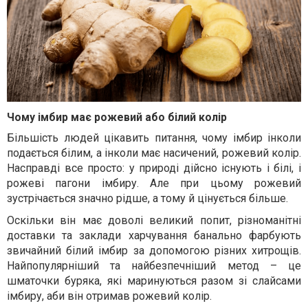
Чому імбир має рожевий або білий колір
Більшість людей цікавить питання, чому імбир інколи
подається білим, а інколи має насичений, рожевий колір.
Насправді все просто: у природі дійсно існують і білі, і
рожеві пагони імбиру. Але при цьому рожевий
зустрічається значно рідше, а тому й цінується більше.
Оскільки він має доволі великий попит, різноманітні
доставки та заклади харчування банально фарбують
звичайний білий імбир за допомогою різних хитрощів.
Найпопулярніший та найбезпечніший метод – це
шматочки буряка, які маринуються разом зі слайсами
імбиру, аби він отримав рожевий колір.