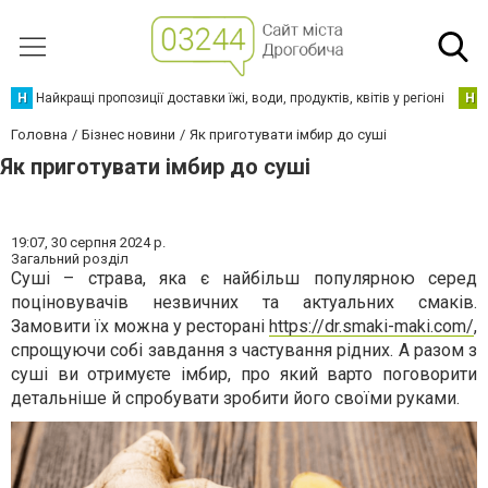
Н
Найкращі пропозиції доставки їжі, води, продуктів, квітів у регіоні
Н
Головна
Бізнес новини
Як приготувати імбир до суші
Як приготувати імбир до суші
19:07,
30 серпня 2024 р.
Загальний розділ
Суші – страва, яка є найбільш популярною серед
поціновувачів незвичних та актуальних смаків.
Замовити їх можна у ресторані
https://dr.smaki-maki.com/
,
спрощуючи собі завдання з частування рідних. А разом з
суші ви отримуєте імбир, про який варто поговорити
детальніше й спробувати зробити його своїми руками.