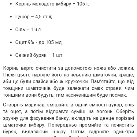
Корінь молодого імбиру – 105 г;
Цукор – 4,5 ст.л;
Сіль – 1 ч.л;
Оцет 9% - до 105 мл;
Свіжий буряк – 1 шт.
Корінь варто очистити за допомогою ножа або ложки.
Після цього наріжте його на невеликі шматочки, краще,
аби це були слайси або ж кружечки. Пам’ятайте, що від
товщини шматочків буде залежати смак страви: чим
тоншими вони будуть, тим насиченішим буде посмак.
Створіть маринад: змішайте в одній ємності цукор, сіль
та оцет, а потім відправте суміш на вогонь. Оберіть
зручну для фасування банку, вкладіть на денце порізані
шматочки імбиру. Попередньо промийте та почистить
буряк, видаляючи шкіру. Потім відріжте один-три