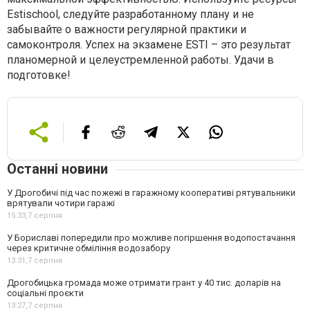
Estischool, следуйте разработанному плану и не
забывайте о важности регулярной практики и
самоконтроля. Успех на экзамене ESTI – это результат
планомерной и целеустремленной работы. Удачи в
подготовке!
Останні новини
У Дрогобичі під час пожежі в гаражному кооперативі рятувальники
врятували чотири гаражі
15:33,
7 серпня
У Бориславі попередили про можливе погіршення водопостачання
через критичне обміління водозабору
13:31,
7 серпня
Дрогобицька громада може отримати грант у 40 тис. доларів на
соціальні проєкти
13:27,
7 серпня