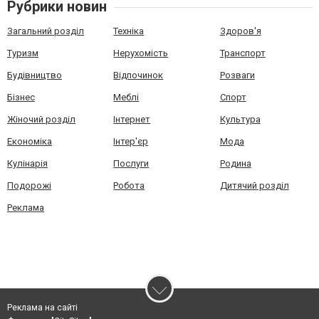
Рубрики новин
Загальний розділ
Техніка
Здоров'я
Туризм
Нерухомість
Транспорт
Будівництво
Відпочинок
Розваги
Бізнес
Меблі
Спорт
Жіночий розділ
Інтернет
Культура
Економіка
Інтер'єр
Мода
Кулінарія
Послуги
Родина
Подорожі
Робота
Дитячий розділ
Реклама
Реклама на сайті