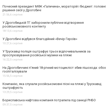
Почесний президент МФК «Галичина», мораторій і бюджет: головні
рішення сесії у Дрогобичі
21:56,
6 серпня
У Дрогобицькій ТГ заборонили публічне відтворення
російськомовного контенту
18:13,
6 серпня
У Дрогобичі відбувся благодійний «Вечір Героїв»
10:27,
6 серпня
У Трускавці поліція оштрафує трьох відпочивальників за
прослуховування російської музики на пляжі
16:22,
5 серпня
На Дрогобиччині п'яний 18-річний мотоцикліст збив пішохода: обох
госпіталізували
15:56,
5 серпня
Компанію, яка слухали російськомовні пісні на пляжі у Трускавці,
оштрафують
13:29,
5 серпня
Бориславська нафтова компанія потрапила під санкції РНБО
09:37,
5 серпня