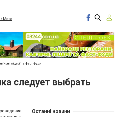
 / Мото
в'ярні, піцерії та фаст-фуди
лка следует выбрать
Останні новини
проведение
потолков у