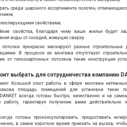
ать среди широкого ассортимента полотен, отличающихс
ением;
оизолирующими свойствами;
ойкие свойства, благодаря чему ваше жилье будет з
ния воды от соседей, живущих сверху.
 потолки прекрасно маскируют разные строительные 
циями. В процессе их монтажа отсутствует строитель
чие от гипсокартонных потолков такие конструкции уст
тоит выбрать для сотрудничества компанию D
меет большой опыт работы в сфере монтажа натяжных
какова площадь помещений для установки таких по
DANKET всегда готовы быстро, качественно и на сам
 работу, гарантируя получение вами действительно н
сегда готовы проконсультировать, предоставить исче
онечно, в самое короткое время приехать на вызов, чтоб