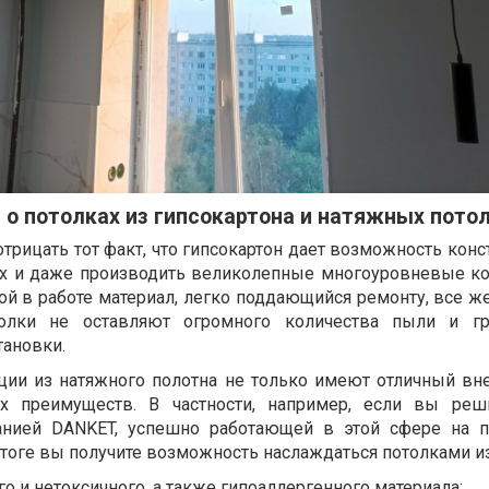
ь о потолках из гипсокартона и натяжных пото
отрицать тот факт, что гипсокартон дает возможность кон
х и даже производить великолепные многоуровневые ко
ой в работе материал, легко поддающийся ремонту, все ж
олки не оставляют огромного количества пыли и гр
тановки.
ции из натяжного полотна не только имеют отличный вн
х преимуществ. В частности, например, если вы реши
анией DANKET, успешно работающей в этой сфере на 
итоге вы получите возможность наслаждаться потолками из
го и нетоксичного, а также гипоаллергенного материала;