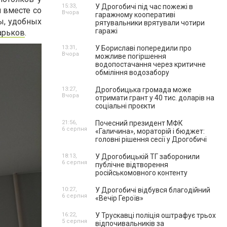
15:33,
У Дрогобичі під час пожежі в
 вместе со
Вчора
гаражному кооперативі
ы, удобных
рятувальники врятували чотири
гаражі
арьков
.
13:31,
У Бориславі попередили про
Вчора
можливе погіршення
водопостачання через критичне
обміління водозабору
13:27,
Дрогобицька громада може
Вчора
отримати грант у 40 тис. доларів на
соціальні проєкти
21:56,
Почесний президент МФК
6 серпня
«Галичина», мораторій і бюджет:
головні рішення сесії у Дрогобичі
18:13,
У Дрогобицькій ТГ заборонили
6 серпня
публічне відтворення
російськомовного контенту
10:27,
У Дрогобичі відбувся благодійний
6 серпня
«Вечір Героїв»
16:22,
У Трускавці поліція оштрафує трьох
5 серпня
відпочивальників за