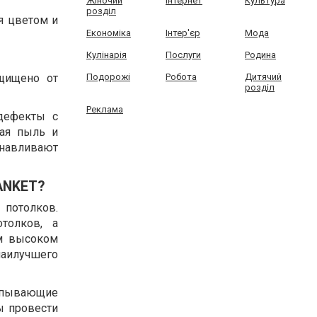
Жіночий
Інтернет
Культура
розділ
я цветом и
Економіка
Інтер'єр
Мода
Кулінарія
Послуги
Родина
Подорожі
Робота
Дитячий
ащищено от
розділ
Реклама
дефекты с
ная пыль и
анавливают
ANKET?
 потолков.
толков, а
ом высоком
аилучшего
рпывающие
ы провести