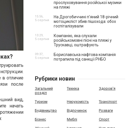
прослуховування російської музики
на пляжі
15:56,
На Дрогобиччині п'яний 18-річний
5 серпня
мотоцикліст збив пішохода: обох
госпіталізували
13:29,
Компанію, яка слухали
5 серпня
російськомовні пісні на пляжі у
Трускавці, оштрафують
09:37,
Бориславська нафтова компанія
лках?
5 серпня
потрапила під санкції РНБО
струировать
нструкции.
Рубрики новин
е в отличие
язи после
Загальний
Техніка
Здоров'я
розділ
ешний вид,
Туризм
Нерухомість
Транспорт
те начать
Будівництво
Відпочинок
Розваги
протяжении
:
Бізнес
Меблі
Спорт