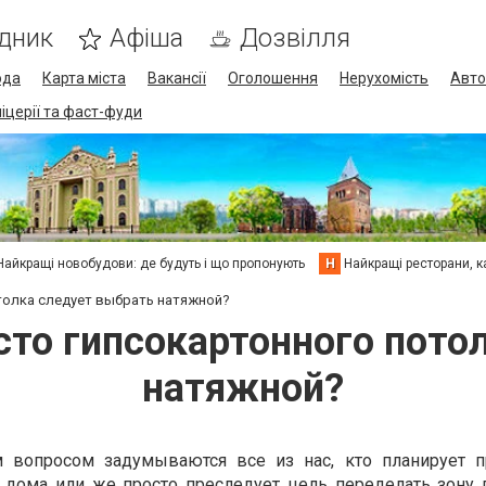
дник
Афіша
Дозвілля
ода
Карта міста
Вакансії
Оголошення
Нерухомість
Авто
піцерії та фаст-фуди
Найкращі новобудови: де будуть і що пропонують
Н
Найкращі ресторани, ка
толка следует выбрать натяжной?
то гипсокартонного пото
натяжной?
 вопросом задумываются все из нас, кто планирует 
 дома или же просто преследует цель переделать зону 