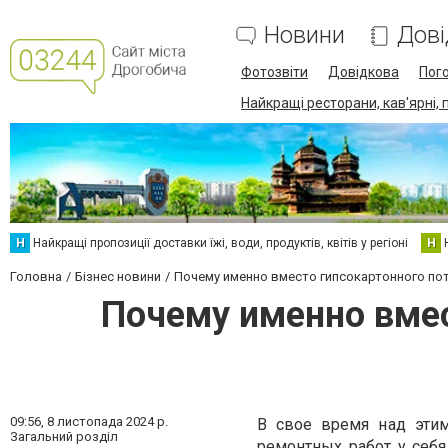
Новини
Дові
Фотозвіти
Довідкова
Пог
Найкращі ресторани, кав'ярні, 
Н
Найкращі пропозиції доставки їжі, води, продуктів, квітів у регіоні
Н
Головна
Бізнес новини
Почему именно вместо гипсокартонного по
Почему именно вмес
09:56,
8 листопада 2024 р.
В свое время над этим
Загальний розділ
ремонтных работ у себя