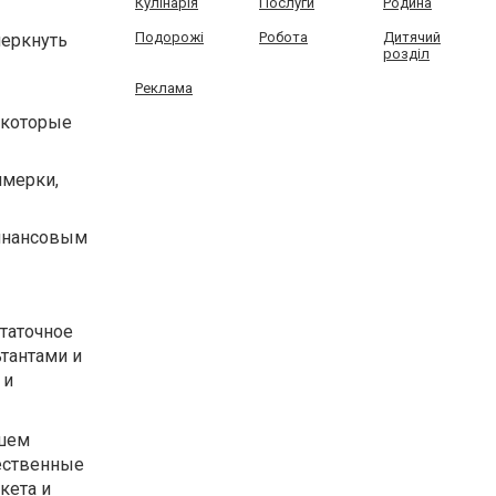
Кулінарія
Послуги
Родина
Подорожі
Робота
Дитячий
черкнуть
розділ
Реклама
 которые
имерки,
инансовым
таточное
ьтантами и
 и
ашем
чественные
кета и