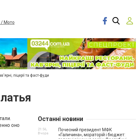
 / Мото
в'ярні, піцерії та фаст-фуди
платья
Останні новини
тали.
енно оно
21:56,
Почесний президент МФК
Вчора
«Галичина», мораторій і бюджет: