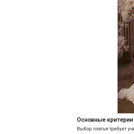
Основные критерии
Выбор платья требует у