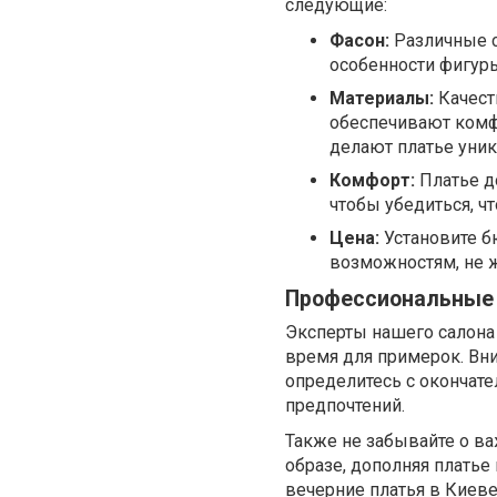
следующие:
Фасон:
Различные с
особенности фигуры
Материалы:
Качеств
обеспечивают комфо
делают платье уни
Комфорт:
Платье д
чтобы убедиться, чт
Цена:
Установите б
возможностям, не ж
Профессиональные
Эксперты нашего салона
время для примерок. Вни
определитесь с окончат
предпочтений.
Также не забывайте о ва
образе, дополняя платье
вечерние платья в Киев