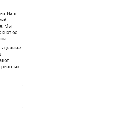
ия. Наш
кий
бе. Мы
ркнет её
ни.
ить ценные
ш
анет
приятных