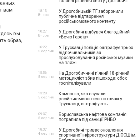
головні рішення сесії у Дрогобичі
танных
т вам
18:13,
У Дрогобицькій ТГ заборонили
Вчора
публічне відтворення
російськомовного контенту
т
10:27,
У Дрогобичі відбувся благодійний
Здесь вы
Вчора
«Вечір Героїв»
ть образ,
16:22,
У Трускавці поліція оштрафує трьох
5 серпня
відпочивальників за
прослуховування російської музики
на пляжі
15:56,
На Дрогобиччині п'яний 18-річний
5 серпня
мотоцикліст збив пішохода: обох
госпіталізували
13:29,
Компанію, яка слухали
5 серпня
російськомовні пісні на пляжі у
Трускавці, оштрафують
09:37,
Бориславська нафтова компанія
5 серпня
потрапила під санкції РНБО
18:37,
У Дрогобичі триває оновлення
4 серпня
спортивної інфраструктури ДЮСШ ім.