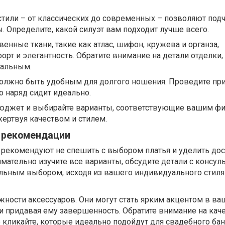
тили – от классических до современных – позволяют под
. Определите, какой силуэт вам подходит лучше всего.
енные ткани, такие как атлас, шифон, кружева и органза,
рт и элегантность. Обратите внимание на детали отделки,
кальным.
олжно быть удобным для долгого ношения. Проведите пр
о наряд сидит идеально.
юджет и выбирайте варианты, соответствующие вашим ф
ертвуя качеством и стилем.
 рекомендации
 рекомендуют не спешить с выбором платья и уделить дос
мательно изучите все варианты, обсудите детали с консул
ельным выбором, исходя из вашего индивидуального стиля
жности аксессуаров. Они могут стать ярким акцентом в в
 и придавая ему завершенность. Обратите внимание на ка
е
кликайте
, которые идеально подойдут для свадебного бан