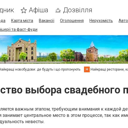
дник
Афіша
Дозвілля
ода
Карта міста
Вакансії
Оголошення
Нерухомість
Авто
піцерії та фаст-фуди
Найкращі новобудови: де будуть і що пропонують
Н
Найкращі ресторани, ка
ство выбора свадебного 
вляется важным этапом, требующим внимания к каждой де
 занимает центральное место в этом процессе, так как им
дуальность невесты.