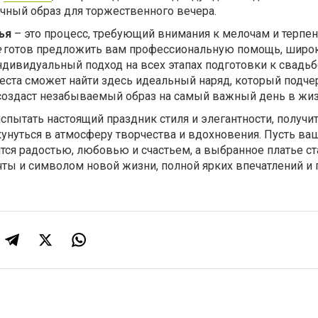
чный образ для торжественного вечера.
тья
– это процесс, требующий внимания к мелочам и терпен
е
готов предложить вам профессиональную помощь, широ
ндивидуальный подход на всех этапах подготовки к свадь
еста сможет найти здесь идеальный наряд, который подче
 создаст незабываемый образ на самый важный день в жиз
испытать настоящий праздник стиля и элегантности, получ
кунуться в атмосферу творчества и вдохновения. Пусть ва
ся радостью, любовью и счастьем, а выбранное платье ст
ы и символом новой жизни, полной ярких впечатлений и 