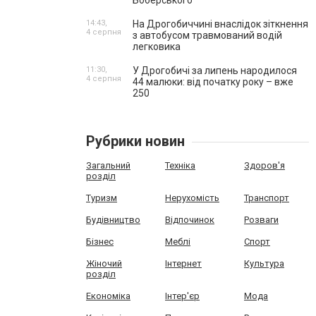
Боберського
14:43,
На Дрогобиччині внаслідок зіткнення
4 серпня
з автобусом травмований водій
легковика
11:30,
У Дрогобичі за липень народилося
4 серпня
44 малюки: від початку року – вже
250
Рубрики новин
Загальний
Техніка
Здоров'я
розділ
Туризм
Нерухомість
Транспорт
Будівництво
Відпочинок
Розваги
Бізнес
Меблі
Спорт
Жіночий
Інтернет
Культура
розділ
Економіка
Інтер'єр
Мода