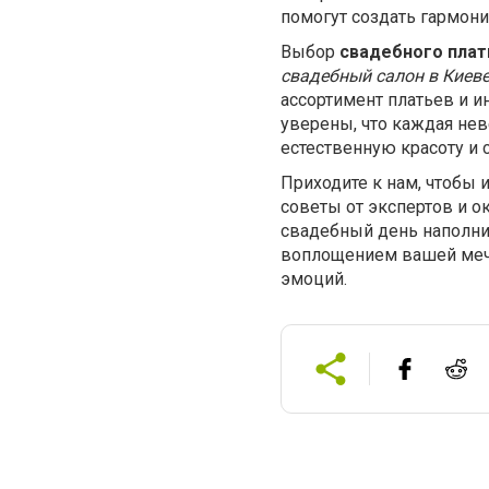
помогут создать гармони
Выбор
свадебного пла
свадебный салон в Киев
ассортимент платьев и и
уверены, что каждая нев
естественную красоту и
Приходите к нам, чтобы 
советы от экспертов и о
свадебный день наполнит
воплощением вашей мечт
эмоций.