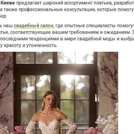
 Киеве
предлагает широкий ассортимент платьев, разрабо
а также профессиональные консультации, которые помогу
ор.
ть наш
свадебный салон
, где опытные специалисты помогу
атье, соответствующее вашим требованиям и ожиданиям. 
 последними тенденциями в мире свадебной моды и выбра
 красоту и утонченность.