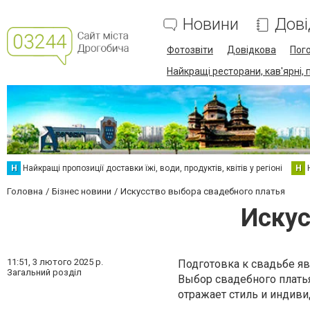
Новини
Дові
Фотозвіти
Довідкова
Пог
Найкращі ресторани, кав'ярні, 
Н
Найкращі пропозиції доставки їжі, води, продуктів, квітів у регіоні
Н
Головна
Бізнес новини
Искусство выбора свадебного платья
Искус
11:51,
3 лютого 2025 р.
Подготовка к свадьбе я
Загальний розділ
Выбор свадебного платья
отражает стиль и индиви