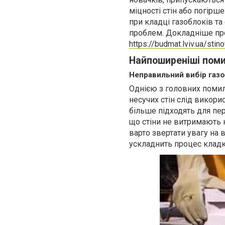
міцності стін або погірш
при кладці газоблоків та
проблем. Докладніше про
https://budmat.lviv.ua/stin
Найпоширеніші помил
Неправильний вибір газ
Однією з головних помил
несучих стін слід викор
більше підходять для пе
що стіни не витримають 
варто звертати увагу на
ускладнить процес кладк