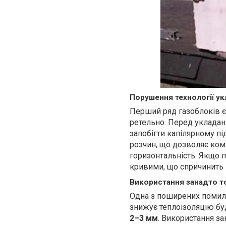
Порушення технології у
Перший ряд газоблоків є
ретельно. Перед укладан
запобігти капілярному п
розчин, що дозволяє ком
горизонтальність. Якщо 
кривими, що спричинить п
Використання занадто т
Одна з поширених помило
знижує теплоізоляцію бу
2–3 мм
. Використання з