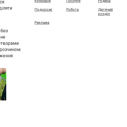
Кулінарія
Послуги
Родина
ся
діляти
Подорожі
Робота
Дитячий
розділ
Реклама
 без
ьне
отворами.
 розчином.
аження