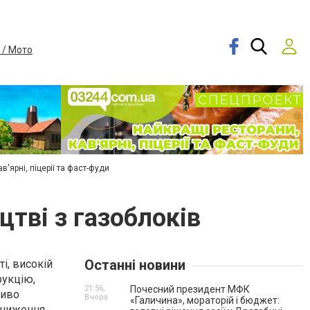
 / Мото
в'ярні, піцерії та фаст-фуди
цтві з газоблоків
Останні новини
і, високій
рукцію,
21:56,
Почесний президент МФК
ливо
Вчора
«Галичина», мораторій і бюджет:
 зниження