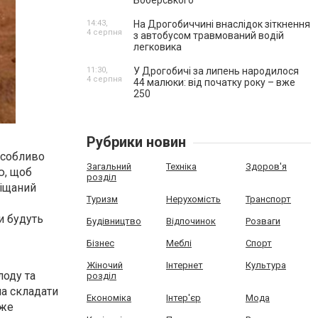
Боберського
14:43,
На Дрогобиччині внаслідок зіткнення
4 серпня
з автобусом травмований водій
легковика
11:30,
У Дрогобичі за липень народилося
4 серпня
44 малюки: від початку року – вже
250
Рубрики новин
особливо
Загальний
Техніка
Здоров'я
ю, щоб
розділ
піщаний
Туризм
Нерухомість
Транспорт
и будуть
Будівництво
Відпочинок
Розваги
Бізнес
Меблі
Спорт
Жіночий
Інтернет
Культура
лоду та
розділ
на складати
Економіка
Інтер'єр
Мода
оже