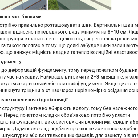
 швів між блоками
потрібно правильно розташовувати шви. Вертикальні шви 
іщені відносно попереднього ряду мінімум на
8–10 см
. Як
онструкція втратить свою цілісність, і через кілька років м
лка також полягає в тому, що деякі забудовники залишают
, що знижує міцність кладки та теплоізоляційні властивості
ундаменту
і до деформацій фундаменту, тому перед початком будівн
ту час на усадку. Найкраще витримати
2–3 місяці
після зал
вується стрічковий або плитний фундамент. Якщо цього не
никнути тріщини в стінах через нерівномірне осідання осн
льне нанесення гідроізоляції
 структуру і активно вбирають вологу, тому без належного
я. Перед початком кладки обов’язково потрібно укласти
ляцію на фундамент, використовуючи
рулонні матеріали аб
яцію
. Додатково слід подбати про якісне зовнішнє оздобле
 штукатурки або вентильованих фасадів для захисту від а