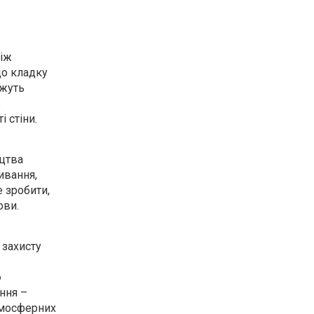
між
що кладку
ожуть
ь
 стіни.
ицтва
ивання,
 зробити,
ови.
 захисту
о
ння –
тмосферних