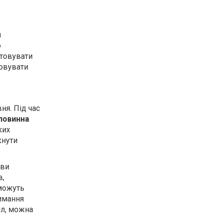
я
о
стовувати
товувати
ня. Під час
повинна
ких
кнути
ови
в,
 можуть
имання
ил, можна