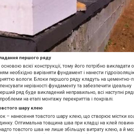
кладання першого ряду
 основою всієї конструкції, тому його потрібно викладати 
ням необхідно вирівняти фундамент і нанести гідроізоляці
ідняттю вологи. Блоки першого ряду кладуть на цементно-
пенсувати нерівності фундаменту та забезпечити ідеальну
перший ряд буде викладений неправильно, всі наступні ряд
роблеми на етапі монтажу перекриттів і покрівлі.
овстого шару клею
к – нанесення товстого шару клею, що створює містки хо
динку. Оптимальна товщина шва при кладці на клей повин
анадто товстого шва не лише збільшує витрату клею, а й м