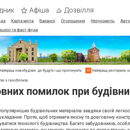
дник
Афіша
Дозвілля
ода
Карта міста
Вакансії
Оголошення
Нерухомість
Авто
піцерії та фаст-фуди
Найкращі новобудови: де будуть і що пропонують
Н
Найкращі ресторани, ка
ві з газоблоків
вних помилок при будівни
популярніших будівельних матеріалів завдяки своїй легкост
і укладання. Проте, щоб отримати якісну та довговічну конст
ватися технології будівництва. Багато забудовників, особ
 типових помилок, які можуть призвести до появи тріщин,