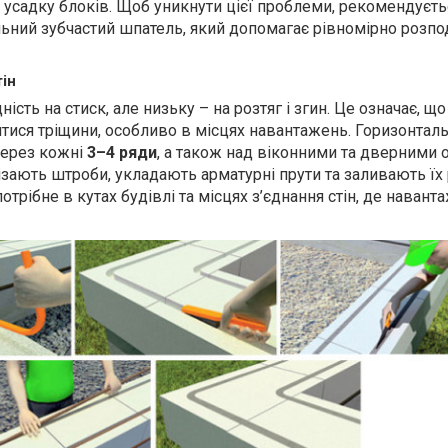
 усадку блоків. Щоб уникнути цієї проблеми, рекомендуєть
ьний зубчастий шпатель, який допомагає рівномірно розпо
тін
ість на стиск, але низьку – на розтяг і згин. Це означає, що
тися тріщини, особливо в місцях навантажень. Горизонтал
через кожні
3–4 ряди
, а також над віконними та дверними 
ізають штроби, укладають арматурні прути та заливають їх
трібне в кутах будівлі та місцях з’єднання стін, де навант