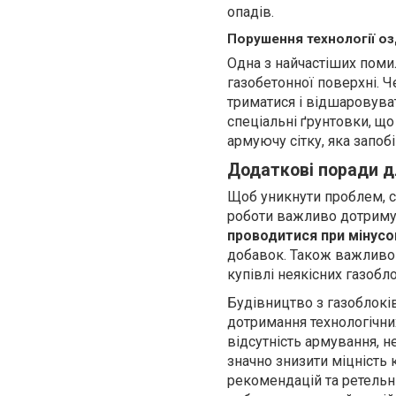
опадів.
Порушення технології о
Одна з найчастіших поми
газобетонної поверхні. 
триматися і відшаровув
спеціальні ґрунтовки, щ
армуючу сітку, яка запоб
Додаткові поради д
Щоб уникнути проблем, сл
роботи важливо дотриму
проводитися при мінусо
добавок. Також важливо 
купівлі неякісних газобл
Будівництво з газоблокі
дотримання технологічних
відсутність армування, 
значно знизити міцність
рекомендацій та ретельн