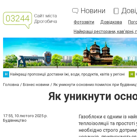
Новини
Дові
Фотозвіти
Довідкова
Пог
Найкращі ресторани, кав'ярні, 
Н
Найкращі пропозиції доставки їжі, води, продуктів, квітів у регіоні
Н
Головна
Бізнес новини
Як уникнути основних помилок при будівницт
Як уникнути осно
17:55,
10 лютого 2025 р.
Газоблоки є одним із най
Будівництво
теплоізоляції та простот
необхідно строго дотриму
новачків, припускаються