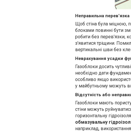
Неправильна перев’язка
Щоб стіна була міцною, 
блоками повинні бути зм
робити без перев’язки, к
з’явитися тріщини. Поми
вертикальні шви без клею
Неврахування усадки ф
Газоблоки досить чутлив
необхідно дати фундамен
особливо якщо використо
у майбутньому можуть ви
Відсутність або неправи
Газоблоки мають пористу
стіни можуть руйнуватис
горизонтальну гідроізо
обмазувальну гідроізол
наприклад, використання