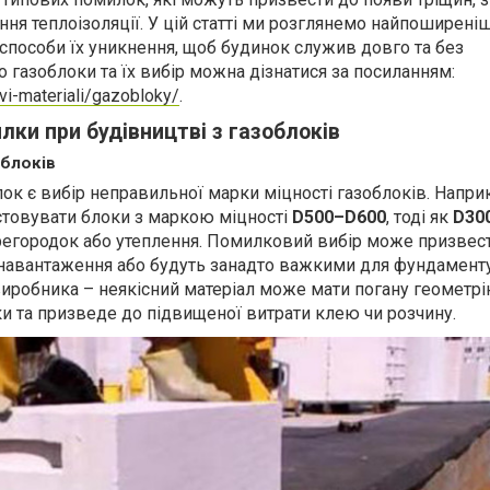
ення теплоізоляції. У цій статті ми розглянемо найпоширені
 способи їх уникнення, щоб будинок служив довго та без
 газоблоки та їх вибір можна дізнатися за посиланням:
ovi-materiali/gazobloky/
.
ки при будівництві з газоблоків
облоків
ок є вибір неправильної марки міцності газоблоків. Напри
истовувати блоки з маркою міцності
D500–D600
, тоді як
D30
регородок або утеплення. Помилковий вибір може призвест
навантаження або будуть занадто важкими для фундаменту
 виробника – неякісний матеріал може мати погану геометрі
и та призведе до підвищеної витрати клею чи розчину.