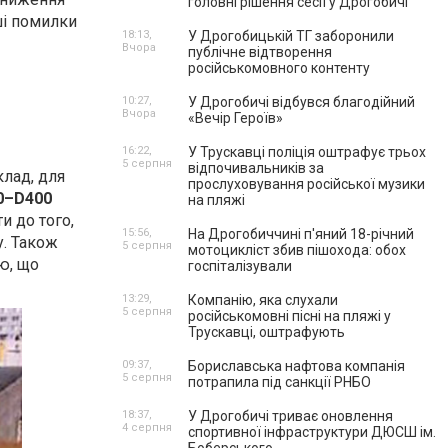
головні рішення сесії у Дрогобичі
ші помилки
18:13,
У Дрогобицькій ТГ заборонили
Вчора
публічне відтворення
російськомовного контенту
10:27,
У Дрогобичі відбувся благодійний
Вчора
«Вечір Героїв»
16:22,
У Трускавці поліція оштрафує трьох
5 серпня
відпочивальників за
клад, для
прослуховування російської музики
0–D400
на пляжі
и до того,
15:56,
На Дрогобиччині п'яний 18-річний
. Також
5 серпня
мотоцикліст збив пішохода: обох
ю, що
госпіталізували
13:29,
Компанію, яка слухали
5 серпня
російськомовні пісні на пляжі у
Трускавці, оштрафують
09:37,
Бориславська нафтова компанія
5 серпня
потрапила під санкції РНБО
18:37,
У Дрогобичі триває оновлення
4 серпня
спортивної інфраструктури ДЮСШ ім.