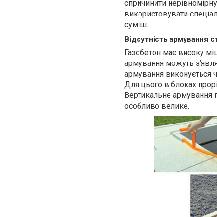
спричинити нерівномірну
використовувати спеціал
суміш.
Відсутність армування с
Газобетон має високу міцн
армування можуть з’явля
армування виконується 
Для цього в блоках прор
Вертикальне армування по
особливо велике.