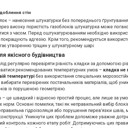
здоблення стін
лок – нанесення штукатурки без попереднього ґрунтуванн
Через високу пористість газоблоків штукатурка може поган
атися з часом. Перед оштукатурюванням необхідно викори
о покращують адгезію. Крім того, рекомендується викорис
ігає утворенню тріщин у штукатурному шарі.
ля якісного будівництва
ід регулярно перевіряти рівність кладки за допомогою рів
ватися рекомендованих температурних умов –
кладка не 
вій температурі
без використання спеціальних морозостій
вибирати перевірених постачальників матеріалів, щоб уни
оків із порушеною геометрією.
в – це швидкий і відносно простий процес, але лише за ум
 норм. Основні помилки, такі як неправильний вибір блокі
неправильна гідроізоляція або порушення перев’язки швів,
 конструкції. Уникнути цих проблем допоможе уважне дотр
ий контроль кожного етапу робіт. Дотримуючись цих прав