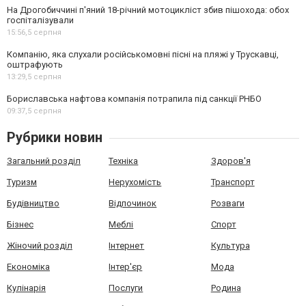
На Дрогобиччині п'яний 18-річний мотоцикліст збив пішохода: обох
госпіталізували
15:56,
5 серпня
Компанію, яка слухали російськомовні пісні на пляжі у Трускавці,
оштрафують
13:29,
5 серпня
Бориславська нафтова компанія потрапила під санкції РНБО
09:37,
5 серпня
Рубрики новин
Загальний розділ
Техніка
Здоров'я
Туризм
Нерухомість
Транспорт
Будівництво
Відпочинок
Розваги
Бізнес
Меблі
Спорт
Жіночий розділ
Інтернет
Культура
Економіка
Інтер'єр
Мода
Кулінарія
Послуги
Родина