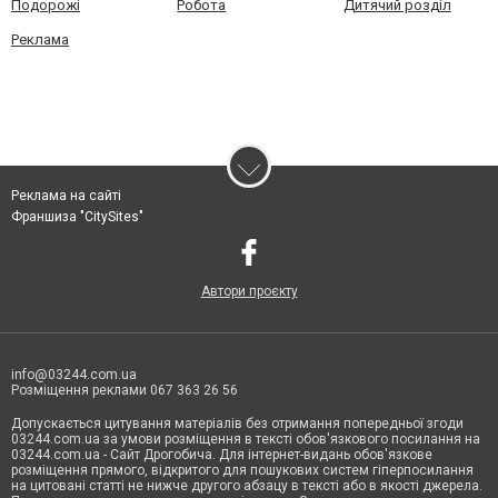
Подорожі
Робота
Дитячий розділ
Реклама
Реклама на сайті
Франшиза "CitySites"
Автори проєкту
info@03244.com.ua
Розміщення реклами 067 363 26 56
Допускається цитування матеріалів без отримання попередньої згоди
03244.com.ua за умови розміщення в тексті обов'язкового посилання на
03244.com.ua - Сайт Дрогобича. Для інтернет-видань обов'язкове
розміщення прямого, відкритого для пошукових систем гіперпосилання
на цитовані статті не нижче другого абзацу в тексті або в якості джерела.