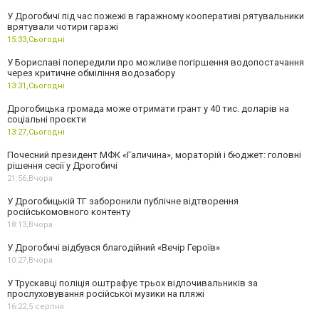
У Дрогобичі під час пожежі в гаражному кооперативі рятувальники
врятували чотири гаражі
15:33,
Сьогодні
У Бориславі попередили про можливе погіршення водопостачання
через критичне обміління водозабору
13:31,
Сьогодні
Дрогобицька громада може отримати грант у 40 тис. доларів на
соціальні проєкти
13:27,
Сьогодні
Почесний президент МФК «Галичина», мораторій і бюджет: головні
рішення сесії у Дрогобичі
21:56,
Вчора
У Дрогобицькій ТГ заборонили публічне відтворення
російськомовного контенту
18:13,
Вчора
У Дрогобичі відбувся благодійний «Вечір Героїв»
10:27,
Вчора
У Трускавці поліція оштрафує трьох відпочивальників за
прослуховування російської музики на пляжі
16:22,
5 серпня