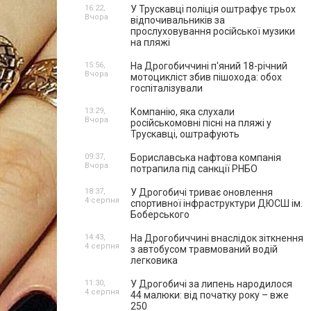
16:22,
У Трускавці поліція оштрафує трьох
Вчора
відпочивальників за
прослуховування російської музики
на пляжі
15:56,
На Дрогобиччині п'яний 18-річний
Вчора
мотоцикліст збив пішохода: обох
госпіталізували
13:29,
Компанію, яка слухали
Вчора
російськомовні пісні на пляжі у
Трускавці, оштрафують
09:37,
Бориславська нафтова компанія
Вчора
потрапила під санкції РНБО
18:37,
У Дрогобичі триває оновлення
4 серпня
спортивної інфраструктури ДЮСШ ім.
Боберського
14:43,
На Дрогобиччині внаслідок зіткнення
4 серпня
з автобусом травмований водій
легковика
11:30,
У Дрогобичі за липень народилося
4 серпня
44 малюки: від початку року – вже
250