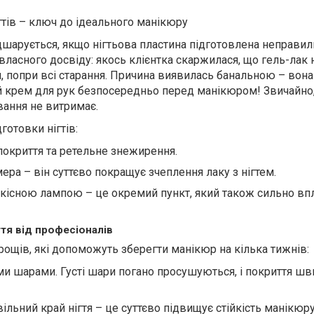
гтів – ключ до ідеального манікюру
дшарується, якщо нігтьова пластина підготовлена неправил
ласного досвіду: якось клієнтка скаржилася, що гель-лак 
, попри всі старання. Причина виявилась банальною – вона
 крем для рук безпосередньо перед манікюром! Звичайно
вання не витримає.
отовки нігтів:
покриття та ретельне знежирення.
ра – він суттєво покращує зчеплення лаку з нігтем.
кісною лампою – це окремий пункт, який також сильно вп
тя від професіоналів
рощів, які допоможуть зберегти манікюр на кілька тижнів:
ми шарами. Густі шари погано просушуються, і покриття ш
ільний край нігтя – це суттєво підвищує стійкість манікюру