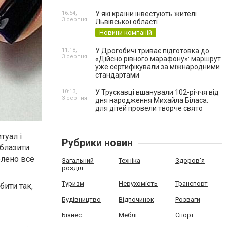
16:54,
У які країни інвестують жителі
3 серпня
Львівської області
Новини компаній
11:18,
У Дрогобичі триває підготовка до
3 серпня
«Дійсно рівного марафону»: маршрут
уже сертифікували за міжнародними
стандартами
10:13,
У Трускавці вшанували 102-річчя від
3 серпня
дня народження Михайла Біласа:
для дітей провели творче свято
туал і
Рубрики новин
облазити
блено все
Загальний
Техніка
Здоров'я
розділ
Туризм
Нерухомість
Транспорт
бити так,
Будівництво
Відпочинок
Розваги
Бізнес
Меблі
Спорт