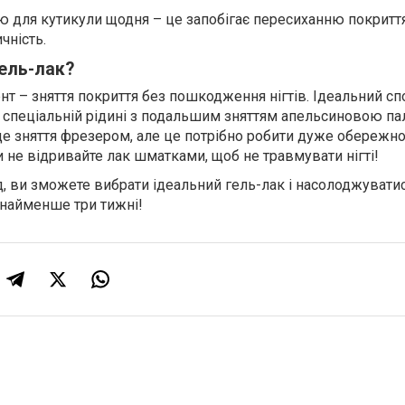
ю для кутикули щодня – це запобігає пересиханню покриття
чність.
гель-лак?
 – зняття покриття без пошкодження нігтів. Ідеальний спо
 спеціальній рідині з подальшим зняттям апельсиновою па
е зняття фрезером, але це потрібно робити дуже обережно
и не відривайте лак шматками, щоб не травмувати нігті!
 ви зможете вибрати ідеальний гель-лак і насолоджувати
найменше три тижні!