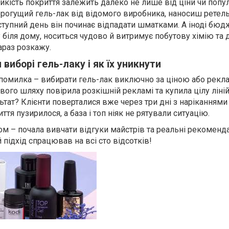
ійкість покриття залежить далеко не лише від ціни чи попу
орогущий гель-лак від відомого виробника, наносиш ретель
ступний день він починає відпадати шматками. А іноді бюд
 біля дому, носиться чудово й витримує побутову хімію та
араз розкажу.
виборі гель-лаку і як їх уникнути
помилка – вибирати гель-лак виключно за ціною або рекл
свого шляху повірила розкішній рекламі та купила цілу ліні
ьтат? Клієнти поверталися вже через три дні з наріканнями
тя пузирилося, а база і топ ніяк не рятували ситуацію.
м – почала вивчати відгуки майстрів та реальні рекоменда
 підхід спрацював на всі сто відсотків!