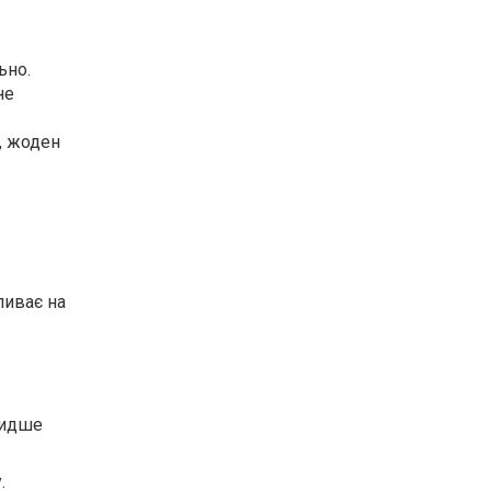
ьно.
не
, жоден
ливає на
видше
.