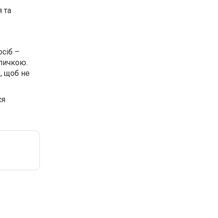
 та
сіб –
личкою.
, щоб не
ся