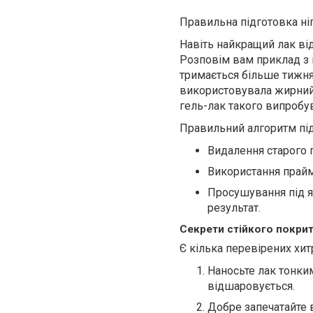
Правильна підготовка ні
Навіть найкращий лак ві
Розповім вам приклад з в
тримається більше тижня
використовувала жирний
гель-лак такого випробу
Правильний алгоритм підг
Видалення старого 
Використання прайме
Просушування під я
результат.
Секрети стійкого покрит
Є кілька перевірених хит
Наносьте лак тонки
відшаровується.
Добре запечатайте в