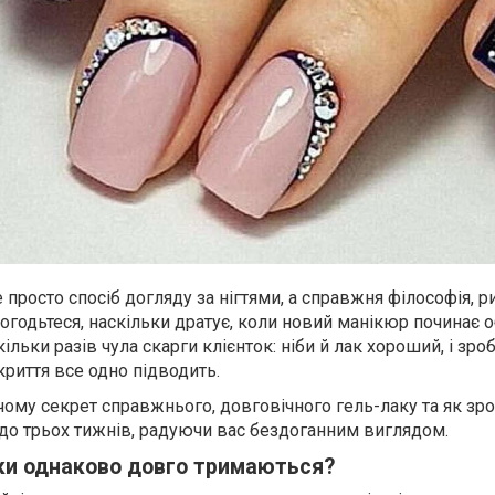
 просто спосіб догляду за нігтями, а справжня філософія, ри
огодьтеся, наскільки дратує, коли новий манікюр починає 
ільки разів чула скарги клієнток: ніби й лак хороший, і зро
окриття все одно підводить.
ому секрет справжнього, довговічного гель-лаку та як зро
до трьох тижнів, радуючи вас бездоганним виглядом.
аки однаково довго тримаються?