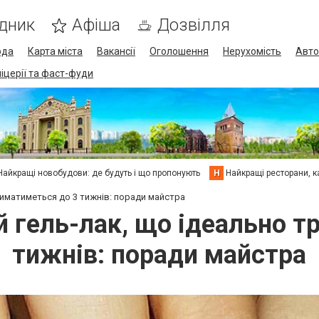
дник
Афіша
Дозвілля
ода
Карта міста
Вакансії
Оголошення
Нерухомість
Авто
піцерії та фаст-фуди
Найкращі новобудови: де будуть і що пропонують
Н
Найкращі ресторани, ка
риматиметься до 3 тижнів: поради майстра
й гель-лак, що ідеально 
тижнів: поради майстра