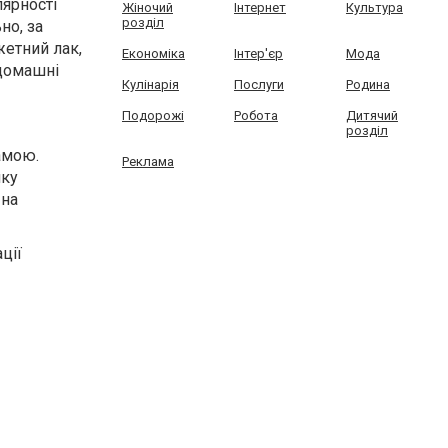
лярності
Жіночий
Інтернет
Культура
розділ
но, за
жетний лак,
Економіка
Інтер'єр
Мода
 домашні
Кулінарія
Послуги
Родина
Подорожі
Робота
Дитячий
розділ
амою.
Реклама
йку
 на
ції