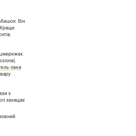
ьбашок. Він
. Краще
нтів.
оцмережах.
sional,
гель-лаки
вару.
ази з
топ захищає
сновний