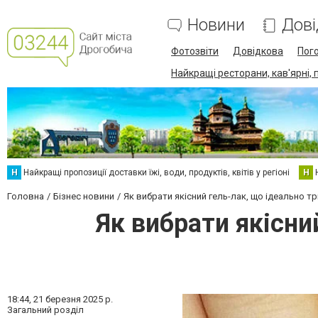
Новини
Дові
Фотозвіти
Довідкова
Пог
Найкращі ресторани, кав'ярні, 
Н
Найкращі пропозиції доставки їжі, води, продуктів, квітів у регіоні
Н
Головна
Бізнес новини
Як вибрати якісний гель-лак, що ідеально т
Як вибрати якісни
18:44,
21 березня 2025 р.
Загальний розділ