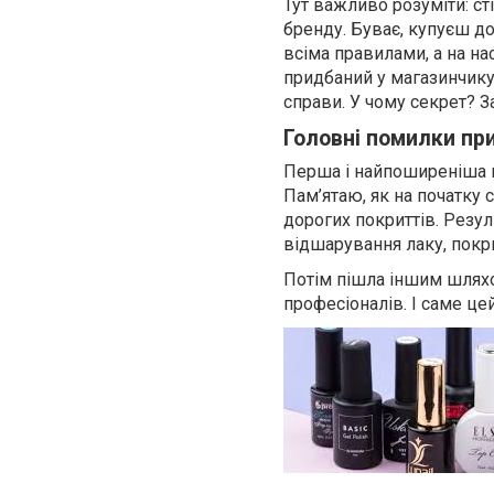
Тут важливо розуміти: ст
бренду. Буває, купуєш д
всіма правилами, а на на
придбаний у магазинчику
справи. У чому секрет? З
Головні помилки при 
Перша і найпоширеніша 
Пам’ятаю, як на початку 
дорогих покриттів. Резул
відшарування лаку, покрит
Потім пішла іншим шляхо
професіоналів. І саме цей