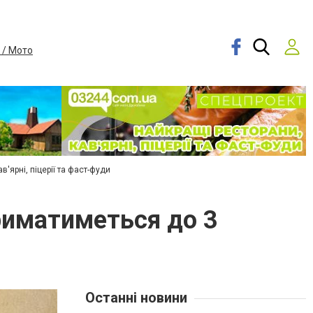
 / Мото
в'ярні, піцерії та фаст-фуди
триматиметься до 3
Останні новини