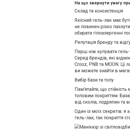
На що звернути увагу пр
Склад та консистенція
Якісний гель-лак має бут
не повинен різко пахнути
обирати гіпоалергенні по
Репутація бренду та відг
Перш ніж купувати гель-
Серед брендів, які відмі
Crooz, PNB та MOON. Ці л
ви можете знайти в магаз
Вибір бази та топу
Пам’ятайте, що стійкість
топовим покриттям. База
від сколів, подряпин та в
Один із моїх секретів: я
гель-лак, так покриття 