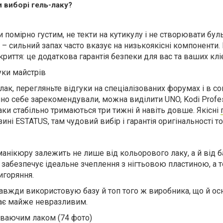
и виборі гель-лаку?
и помірно густим, не текти на кутикулу і не створювати бул
 – сильний запах часто вказує на низькоякісні компоненти
криття: це додаткова гарантія безпеки для вас та ваших кліє
уки майстрів
лак, перегляньте відгуки на спеціалізованих форумах і в с
нно себе зарекомендували, можна виділити UNO, Kodi Profes
аки стабільно тримаються три тижні й навіть довше. Якісні
ині ESTATUS, там чудовий вибір і гарантія оригінальності то
 манікюру залежить не лише від кольорового лаку, а й від б
 забезпечує ідеальне зчеплення з нігтьовою пластиною, а 
игоряння.
 завжди використовую базу й топ того ж виробника, що й о
стає майже невразливим.