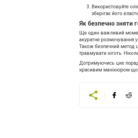
Використовуйте олі
зберігає його еласти
Як безпечно зняти 
Ще один важливий момент
акуратне розмочування у
Також безпечний метод ц
травмувати ніготь. Нікол
Дотримуючись цих порад,
красивим манікюром що