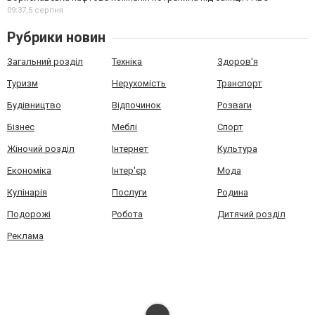
09:37,
5 серпня
Рубрики новин
Загальний розділ
Техніка
Здоров'я
Туризм
Нерухомість
Транспорт
Будівництво
Відпочинок
Розваги
Бізнес
Меблі
Спорт
Жіночий розділ
Інтернет
Культура
Економіка
Інтер'єр
Мода
Кулінарія
Послуги
Родина
Подорожі
Робота
Дитячий розділ
Реклама