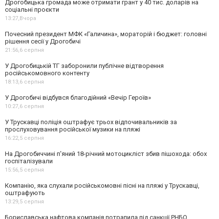
Дрогобицька громада може отримати грант у 40 тис. доларів на
соціальні проєкти
13:27,
Вчора
Почесний президент МФК «Галичина», мораторій і бюджет: головні
рішення сесії у Дрогобичі
21:56,
6 серпня
У Дрогобицькій ТГ заборонили публічне відтворення
російськомовного контенту
18:13,
6 серпня
У Дрогобичі відбувся благодійний «Вечір Героїв»
10:27,
6 серпня
У Трускавці поліція оштрафує трьох відпочивальників за
прослуховування російської музики на пляжі
16:22,
5 серпня
На Дрогобиччині п'яний 18-річний мотоцикліст збив пішохода: обох
госпіталізували
15:56,
5 серпня
Компанію, яка слухали російськомовні пісні на пляжі у Трускавці,
оштрафують
13:29,
5 серпня
Бориславська нафтова компанія потрапила під санкції РНБО