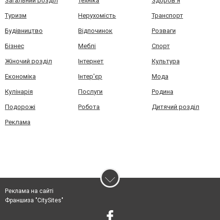
Загальний розділ
Техніка
Здоров'я
Туризм
Нерухомість
Транспорт
Будівництво
Відпочинок
Розваги
Бізнес
Меблі
Спорт
Жіночий розділ
Інтернет
Культура
Економіка
Інтер'єр
Мода
Кулінарія
Послуги
Родина
Подорожі
Робота
Дитячий розділ
Реклама
Реклама на сайті
Франшиза "CitySites"