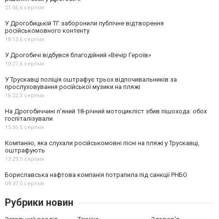
21:56,
6 серпня
У Дрогобицькій ТГ заборонили публічне відтворення
російськомовного контенту
18:13,
6 серпня
У Дрогобичі відбувся благодійний «Вечір Героїв»
10:27,
6 серпня
У Трускавці поліція оштрафує трьох відпочивальників за
прослуховування російської музики на пляжі
16:22,
5 серпня
На Дрогобиччині п'яний 18-річний мотоцикліст збив пішохода: обох
госпіталізували
15:56,
5 серпня
Компанію, яка слухали російськомовні пісні на пляжі у Трускавці,
оштрафують
13:29,
5 серпня
Бориславська нафтова компанія потрапила під санкції РНБО
09:37,
5 серпня
Рубрики новин