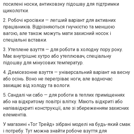
посилені носки, антиковзку підошву для підтримки
щиколотки.
2.
Робочі кросівки — легший варіант для активних
працівників. Відрізняються гнучкістю та меншою
вагою, але також можуть мати захисний носок і
спеціальні вставки.
3.
Утеплене взуття — для роботи в холодну пору року.
Має внутрішнє хутро або утеплювач, спеціальну
підошву для мінусових температур.
4.
Демісезонне взуття — універсальний варіант на весну
або осінь. Воно не перегріває ноги, але водночас
захищає від холоду та вологи.
5.
Сандалі чи сабо — для роботи в теплих приміщеннях
або на відкритому повітрі влітку. Мають відкриті або
напіввідкриті конструкції, але зі збереженням захисних
елементів.
У магазині «Тог Трейд» зібрані моделі на будь-який смак
і потребу. Тут можна знайти робоче взуття для