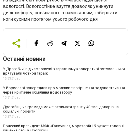
вологості. Вологостійке взуття дозволяє уникнути
дискомфорту, пов'язаного з намоканням, і зберігати
ноги сухими протягом усього робочого дня.
Останні новини
У Дрогобичі під час пожежі в гаражному кооперативі рятувальники
врятували чотири гаражі
15:33,
7 серпня
У Бориславі попередили про можливе погіршення водопостачання
через критичне обміління водозабору
13:31,
7 серпня
Дрогобицька громада може отримати грант у 40 тис. доларів на
соціальні проєкти
13:27,
7 серпня
Почесний президент МФК «Галичина», мораторій і бюджет: головні
рішення сесії у Дрогобичі