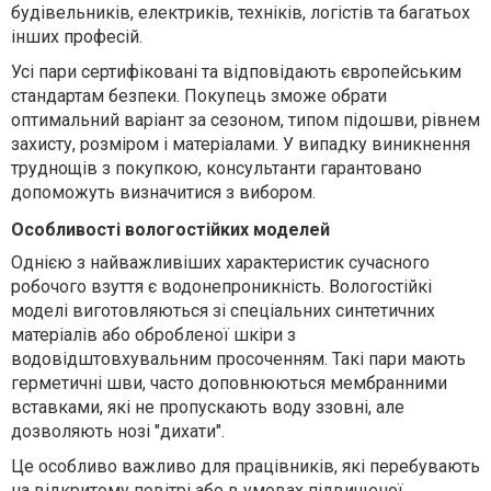
будівельників, електриків, техніків, логістів та багатьох
інших професій.
Усі пари сертифіковані та відповідають європейським
стандартам безпеки.
Покупець зможе
обрати
оптимальний варіант за сезоном, типом підошви, рівнем
захисту, розміром і матеріалами.
У випадку виникнення
труднощів з покупкою, консультанти гарантовано
допоможуть визначитися з вибором.
Особливості вологостійких моделей
Однією з найважливіших характеристик сучасного
робочого взуття є водонепроникність. Вологостійкі
моделі виготовляються зі спеціальних синтетичних
матеріалів або обробленої шкіри з
водовідштовхувальним просоченням. Такі пари мають
герметичні шви, часто доповнюються мембранними
вставками, які не пропускають воду ззовні, але
дозволяють нозі "дихати".
Це особливо важливо для працівників, які перебувають
на відкритому повітрі або в умовах підвищеної