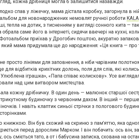
гляд, кожна дрібниця могла б залишитися назавжди.
лодко спав у ліжечку, мама дістала коробку, загорнула в ній
 альбом для новонароджених немовлят ручної роботи
KALA
і, тепла на дотик, з тисненням у вигляді сонного кита — так
 обрала саме його в інтернеті, сидячи ввечері на кухні, ко
. Фотоальбом приїхав у Дрогобич поштою, акуратно запаков
який мама придумала ще до народження: «Ця книга — про 
не просто лініями для заповнення, а ніби чарівним полотном
е для відбитків крихітних долонь, поля для слів, які колись
Улюблена іграшка», «Папа співає колискову». Усе виглядал
ювали над цим витвором мистецтва.
ла кожну дрібничку. В один день — малюнок старшої сестр
 трикутному будиночку з червоним дахом. В інший — перше
ночків. І навіть клаптик синьої стрічки з пологового будин
сторінками.
о книжкою. Він був схожий на скриню з пам’яттю, яка одно
криється перед дорослим Марком. І він побачить: ось він, з
 ось сміється тато, а от і бабусина записка, схована на оста