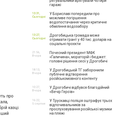
рятувальники врятували чотири
гаражі
13:31,
У Бориславі попередили про
Сьогодні
можливе погіршення
водопостачання через критичне
обміління водозабору
13:27,
Дрогобицька громада може
Сьогодні
отримати грант у 40 тис. доларів на
соціальні проєкти
21:56,
Почесний президент МФК
Вчора
«Галичина», мораторій і бюджет:
головні рішення сесії у Дрогобичі
18:13,
У Дрогобицькій ТГ заборонили
Вчора
публічне відтворення
російськомовного контенту
10:27,
У Дрогобичі відбувся благодійний
Вчора
«Вечір Героїв»
уть про
16:22,
У Трускавці поліція оштрафує трьох
ала,
5 серпня
відпочивальників за
рій казці.
прослуховування російської музики
ерший
на пляжі