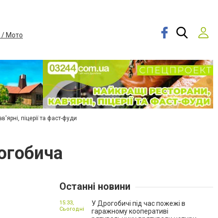
 / Мото
в'ярні, піцерії та фаст-фуди
огобича
Останні новини
15:33,
У Дрогобичі під час пожежі в
Сьогодні
гаражному кооперативі