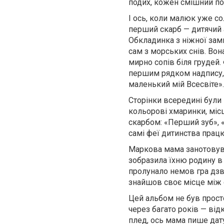
подих, кожен смішний по
І ось, коли малюк уже со
перший скарб — дитячий
Обкладинка з ніжної замш
сам з морських снів. Вона
мирно сопів біля грудей
першим рядком надпису, 
маленький мій Всесвіте».
Сторінки всередині були 
кольорові хмаринки, місц
скарбом: «Перший зуб», «
самі феї дитинства прац
Маркова мама занотовува
зобразила їхню родину в
пролунало немов гра дзві
знайшов своє місце між 
Цей альбом не був прост
через багато років — від
плед, ось мама пише дату,