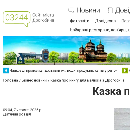
Новини
Дові
Фотозвіти
Довідкова
Пог
Найкращі ресторани, кав'ярні, 
Н
Найкращі пропозиції доставки їжі, води, продуктів, квітів у регіоні
Н
Головна
Бізнес новини
Казка про книгу для малюка з Дрогобича
Казка 
09:04,
7 червня 2025 р.
Дитячий розділ