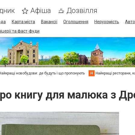
дник
Афіша
Дозвілля
ода
Карта міста
Вакансії
Оголошення
Нерухомість
Авто
піцерії та фаст-фуди
Найкращі новобудови: де будуть і що пропонують
Н
Найкращі ресторани, ка
про книгу для малюка з Др