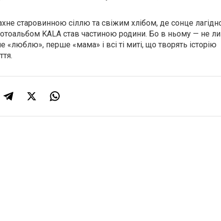
ахне старовинною сіллю та свіжим хлібом, де сонце лагідн
й фотоальбом KALA став частиною родини. Бо в ньому — не л
е «люблю», перше «мама» і всі ті миті, що творять історію
ття.