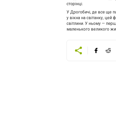
сторінці.
У Дрогобичі, де все ще п
у вікна на світанку, це
світлини. У ньому — перш
маленького великого жи