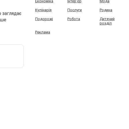
Економіка
Інтер'єр
Мода
Кулінарія
Послуги
Родина
о заглядає
Подорожі
Робота
Дитячий
ише
розділ
Реклама