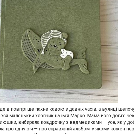
 де в повітрі ще пахне кавою з давніх часів, а вулиці шепоч
дився маленький хлопчик на ім’я Марко. Мама його довго чек
елюшки, вибирала ковдрочку з ведмедиками — усе, як у доб
ла про одну річ — про справжній альбом, у якому кожен п