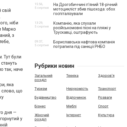
15:56,
На Дрогобиччині п'яний 18-річний
5 серпня
мотоцикліст збив пішохода: обох
 свій
госпіталізували
.
ого, ніби
13:29,
Компанію, яка слухали
5 серпня
російськомовні пісні на пляжі у
ли Марко
Трускавці, оштрафують
аний, з
тебе,
09:37,
Бориславська нафтова компанія
5 серпня
потрапила під санкції РНБО
. Тут були
 стануть
Рубрики новин
о так, наче
Загальний
Техніка
Здоров'я
розділ
и, яка
Туризм
Нерухомість
Транспорт
 слово, що
ку
Будівництво
Відпочинок
Розваги
Бізнес
Меблі
Спорт
го дня —
Жіночий
Інтернет
Культура
агорнутий у
розділ
нній