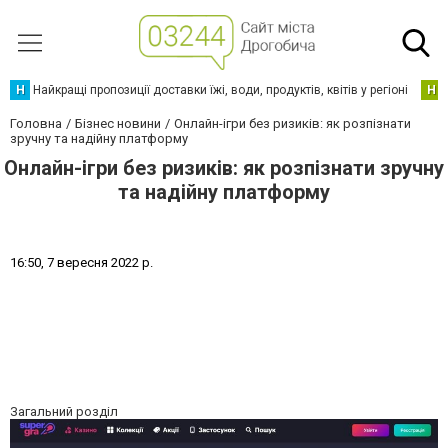
Н
Найкращі пропозиції доставки їжі, води, продуктів, квітів у регіоні
Н
Головна
Бізнес новини
Онлайн-ігри без ризиків: як розпізнати
зручну та надійну платформу
Онлайн-ігри без ризиків: як розпізнати зручну
та надійну платформу
1
6
:
5
0
,
7
в
е
р
е
с
н
я
2
0
2
2
р
.
Загальний розділ