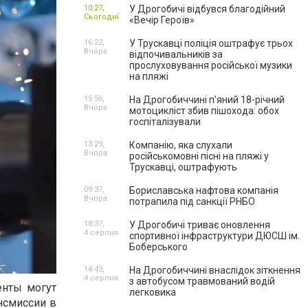
10:27,
У Дрогобичі відбувся благодійний
Сьогодні
«Вечір Героїв»
16:22,
У Трускавці поліція оштрафує трьох
Вчора
відпочивальників за
прослуховування російської музики
на пляжі
15:56,
На Дрогобиччині п'яний 18-річний
Вчора
мотоцикліст збив пішохода: обох
госпіталізували
13:29,
Компанію, яка слухали
Вчора
російськомовні пісні на пляжі у
Трускавці, оштрафують
09:37,
Бориславська нафтова компанія
Вчора
потрапила під санкції РНБО
18:37,
У Дрогобичі триває оновлення
4 серпня
спортивної інфраструктури ДЮСШ ім.
Боберського
14:43,
На Дрогобиччині внаслідок зіткнення
4 серпня
з автобусом травмований водій
енты могут
легковика
ансмиссии в