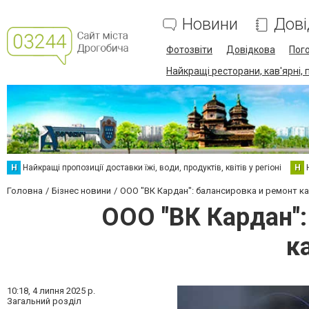
Новини
Дові
Фотозвіти
Довідкова
Пог
Найкращі ресторани, кав'ярні, 
Н
Найкращі пропозиції доставки їжі, води, продуктів, квітів у регіоні
Н
Головна
Бізнес новини
ООО "ВК Кардан": балансировка и ремонт 
ООО "ВК Кардан":
к
10:18,
4 липня 2025 р.
Загальний розділ