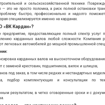
 строительной и сельскохозяйственной технике. Повреж
 — это не просто поломка, а риск полной остановки тран
 проблему быстро, профессионально и надолго поможе
орая специализируется именно на карданах.
О «ВК Кардан»?
е предприятие, предоставляющее полный спектр услуг п
влению карданных валов любой сложности. Компания р
 от легковых автомобилей до мощной промышленной спец
нии:
нсировка карданных валов на высокоточном оборудовани
 с заменой крестовин, подшипников, вилок и шлицов;
нов под заказ, в том числе редких и нестандартных модел
ика, подбор комплектующих и консультации по тех
анным результатом, в четко оговоренные сроки и с доку
а.