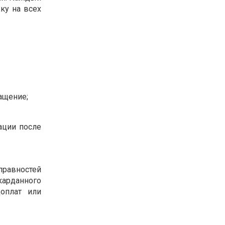
ку на всех
ащение;
ации после
справностей
карданного
оплат или