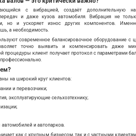
а валов — это критически важно?
ающийся с вибрацией, создаёт дополнительную на
передач и даже кузов автомобиля. Вибрация не толь
, но и ускоряет износ других компонентов. Именн
шь, а необходимость.
ользуют современное балансировочное оборудование с
озволяет точно выявить и компенсировать даже ми
ой процедуры клиент получает протокол с параметрами ба
и профессионально.
аем?
аны на широкий круг клиентов:
ании и перевозчики;
ия, эксплуатирующие сельхозтехнику;
изации;
 автомобилей и автопарков.
ичает как с крупным бизнесом, так и с частными клиента