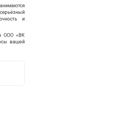
 занимаются
 серьёзный
очность и
в ООО «ВК
урсы вашей