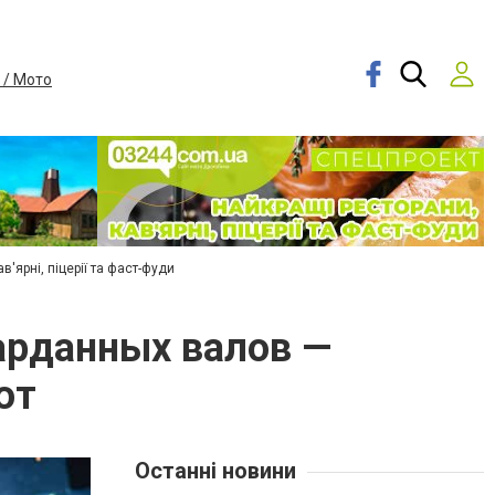
 / Мото
в'ярні, піцерії та фаст-фуди
карданных валов —
ют
Останні новини