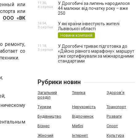
11:30,
У Дрогобичі за липень народилося
денный или
4 серпня
44 малюки: від початку року – вже
спорта или
250
т
ООО «ВК
16:54,
У які країни інвестують жителі
3 серпня
Львівської області
Новини компаній
о ремонту,
11:18,
У Дрогобичі триває підготовка до
3 серпня
аботает со
«Дійсно рівного марафону»: маршрут
уже сертифікували за міжнародними
техники.
стандартами
и;
Рубрики новин
Загальний
Техніка
Здоров'я
ей;
розділ
ническому
Туризм
Нерухомість
Транспорт
Будівництво
Відпочинок
Розваги
ментальным
Бізнес
Меблі
Спорт
Жіночий
Інтернет
Культура