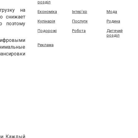
розділ
грузку на
Економіка
Інтер'єр
Мода
ко снижает
Кулінарія
Послуги
Родина
о поэтому
Подорожі
Робота
Дитячий
розділ
 цифровыми
Реклама
нимальные
лансировки
ми. Каждый