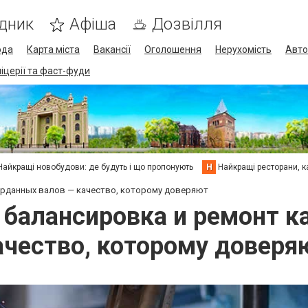
дник
Афіша
Дозвілля
ода
Карта міста
Вакансії
Оголошення
Нерухомість
Авто
піцерії та фаст-фуди
Найкращі новобудови: де будуть і що пропонують
Н
Найкращі ресторани, ка
карданных валов — качество, которому доверяют
 балансировка и ремонт 
ачество, которому доверя