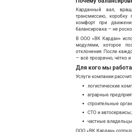
Почему балансировк
Карданный вал, вращ
трансмиссию, коробку 
комфорт при движении
балансировка — не роско
В ООО «ВК Кардан» исп
модулями, которое п
отклонения. После кажд
— всё прозрачно, чётко 
Для кого мы работ
Услуги компании рассчит
логистические комп
аграрные предприят
строительные орган
СТО и автосервисы;
частные владельцы
ООО «ВК Кардан» сотрудн