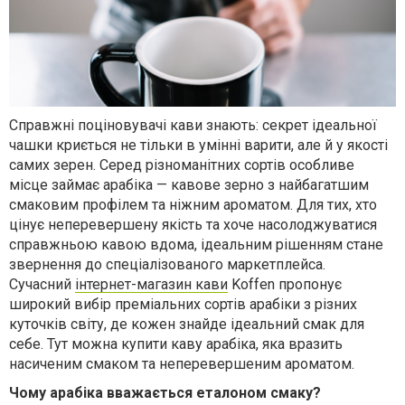
Справжні поціновувачі кави знають: секрет ідеальної
чашки криється не тільки в умінні варити, але й у якості
самих зерен. Серед різноманітних сортів особливе
місце займає арабіка — кавове зерно з найбагатшим
смаковим профілем та ніжним ароматом. Для тих, хто
цінує неперевершену якість та хоче насолоджуватися
справжньою кавою вдома, ідеальним рішенням стане
звернення до спеціалізованого маркетплейса.
Сучасний
інтернет-магазин кави
Koffen пропонує
широкий вибір преміальних сортів арабіки з різних
куточків світу, де кожен знайде ідеальний смак для
себе. Тут можна купити каву арабіка, яка вразить
насиченим смаком та неперевершеним ароматом.
Чому арабіка вважається еталоном смаку?