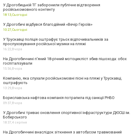
У Дрогобицькій ТГ заборонили публічне відтворення
російськомовного контенту
18:13,
Сьогодні
У Дрогобичі відбувся благодійний «Вечір Героїв»
10:27,
Сьогодні
У Трускавці поліція оштрафує трьох відпочивальників за
прослуховування російської музики на пляжі
16:22,
Вчора
На Дрогобиччині п'яний 18-річний мотоцикліст збив пішохода: обох
госпіталізували
15:56,
Вчора
Компанію, яка слухали російськомовні пісні на пляжі у Трускавці,
оштрафують
13:29,
Вчора
Бориславська нафтова компанія потрапила під санкції РНБО
09:37,
Вчора
У Дрогобичі триває оновлення спортивної інфраструктури ДЮСШ ім.
Боберського
18:37,
4 серпня
На Дрогобиччині внаслідок зіткнення з автобусом травмований