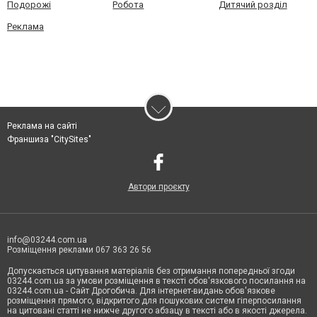
Подорожі
Робота
Дитячий розділ
Реклама
Реклама на сайті
Франшиза "CitySites"
Автори проєкту
info@03244.com.ua
Розміщення реклами 067 363 26 56
Допускається цитування матеріалів без отримання попередньої згоди
03244.com.ua за умови розміщення в тексті обов'язкового посилання на
03244.com.ua - Сайт Дрогобича. Для інтернет-видань обов'язкове
розміщення прямого, відкритого для пошукових систем гіперпосилання
на цитовані статті не нижче другого абзацу в тексті або в якості джерела.