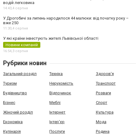
водій легковика
14:43,
4 серпня
У Дрогобичі за липень народилося 44 малюки: від початку року –
вже 250
11:30,
4 серпня
У які країни інвестують жителі Львівської області
Новини компаній
16:54,
3 серпня
Рубрики новин
Загальний розділ
Техніка
Здоров'я
Туризм
Нерухомість
Транспорт
Будівництво
Відпочинок
Розваги
Бізнес
Меблі
Спорт
Жіночий розділ
Інтернет
Культура
Економіка
Інтер'єр
Мода
Кулінарія
Послуги
Родина