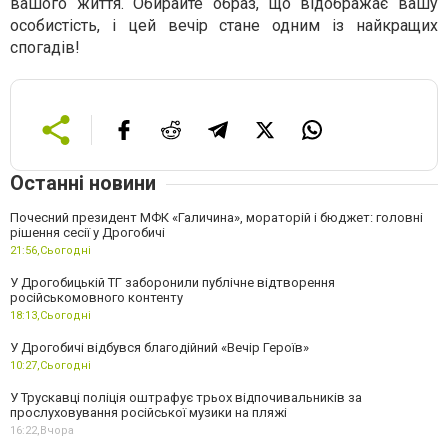
вашого життя. Обирайте образ, що відображає вашу
особистість, і цей вечір стане одним із найкращих
спогадів!
Останні новини
Почесний президент МФК «Галичина», мораторій і бюджет: головні
рішення сесії у Дрогобичі
21:56,
Сьогодні
У Дрогобицькій ТГ заборонили публічне відтворення
російськомовного контенту
18:13,
Сьогодні
У Дрогобичі відбувся благодійний «Вечір Героїв»
10:27,
Сьогодні
У Трускавці поліція оштрафує трьох відпочивальників за
прослуховування російської музики на пляжі
16:22,
Вчора