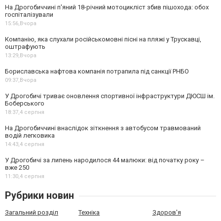
На Дрогобиччині п'яний 18-річний мотоцикліст збив пішохода: обох
госпіталізували
15:56,
Вчора
Компанію, яка слухали російськомовні пісні на пляжі у Трускавці,
оштрафують
13:29,
Вчора
Бориславська нафтова компанія потрапила під санкції РНБО
09:37,
Вчора
У Дрогобичі триває оновлення спортивної інфраструктури ДЮСШ ім.
Боберського
18:37,
4 серпня
На Дрогобиччині внаслідок зіткнення з автобусом травмований
водій легковика
14:43,
4 серпня
У Дрогобичі за липень народилося 44 малюки: від початку року –
вже 250
11:30,
4 серпня
Рубрики новин
Загальний розділ
Техніка
Здоров'я