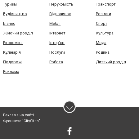
Туризм
Нерухомість
Транспорт
Будівництво
Відпочинок
Розваги
Бізнес
Меблі
Спорт
Жіночий розділ
Інтернет
Культура
Економіка
Інтер'єр
Мода
Кулінарія
Послуги
Родина
Подорожі
Робота
Дитячий розділ
Реклама
Реклама на сайті
Франшиза "CitySites"