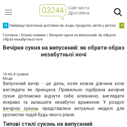
Н
Найкращі пропозиції доставки їжі, води, продуктів, квітів у регіоні
Н
Головна
Бізнес новини
Вечірня сукня на випускний: як обрати
образ незабутньої ночі
Вечірня сукня на випускний: як обрати образ
незабутньої ночі
10:44,
8 травня
Мода
Випускний вечір - це день, коли кожна дівчина хоче
виглядати як принцеса. Правильно підібрана вечірня
сукня допоможе відчути себе впевнено, виглядати
яскраво та залишити незабутні враження. У розділі
вечірніх суконь
представлені актуальні моделі для
урочистих подій будь-якого рівня.
Типові стилі суконь на випускний