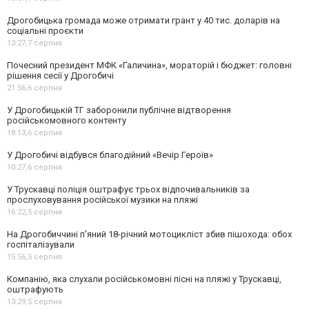
Дрогобицька громада може отримати грант у 40 тис. доларів на
соціальні проєкти
13:27,
7 серпня
Почесний президент МФК «Галичина», мораторій і бюджет: головні
рішення сесії у Дрогобичі
21:56,
6 серпня
У Дрогобицькій ТГ заборонили публічне відтворення
російськомовного контенту
18:13,
6 серпня
У Дрогобичі відбувся благодійний «Вечір Героїв»
10:27,
6 серпня
У Трускавці поліція оштрафує трьох відпочивальників за
прослуховування російської музики на пляжі
16:22,
5 серпня
На Дрогобиччині п'яний 18-річний мотоцикліст збив пішохода: обох
госпіталізували
15:56,
5 серпня
Компанію, яка слухали російськомовні пісні на пляжі у Трускавці,
оштрафують
13:29,
5 серпня