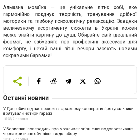
Алмазна мозаїка — це унікальне літнє хобі, яке
гармонійно поєднує творчість, тренування дрібної
моторики та глибоку психологічну релаксацію. Завдяки
величезному асортименту сюжетів в Україні кожен
може знайти картину до душі. Обирайте свій ідеальний
формат, не забувайте про професійні аксесуари для
комфорту, і нехай ваші літні вечори засяють новими
яскравими барвами!
Останні новини
У Дрогобичі під час пожежі в гаражному кооперативі рятувальники
врятували чотири гаражі
15:33,
7 серпня
У Бориславі попередили про можливе погіршення водопостачання
через критичне обміління водозабору
13:31,
7 серпня