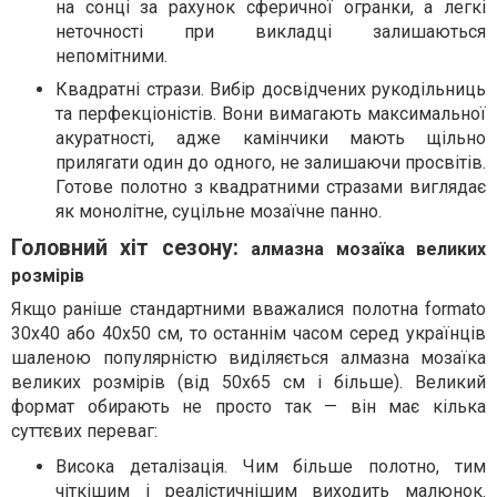
на сонці за рахунок сферичної огранки, а легкі
неточності при викладці залишаються
непомітними.
Квадратні стрази. Вибір досвідчених рукодільниць
та перфекціоністів. Вони вимагають максимальної
акуратності, адже камінчики мають щільно
прилягати один до одного, не залишаючи просвітів.
Готове полотно з квадратними стразами виглядає
як монолітне, суцільне мозаїчне панно.
Головний хіт сезону:
алмазна мозаїка великих
розмірів
Якщо раніше стандартними вважалися полотна formato
30х40 або 40х50 см, то останнім часом серед українців
шаленою популярністю виділяється алмазна мозаїка
великих розмірів (від 50х65 см і більше). Великий
формат обирають не просто так — він має кілька
суттєвих переваг:
Висока деталізація. Чим більше полотно, тим
чіткішим і реалістичнішим виходить малюнок.