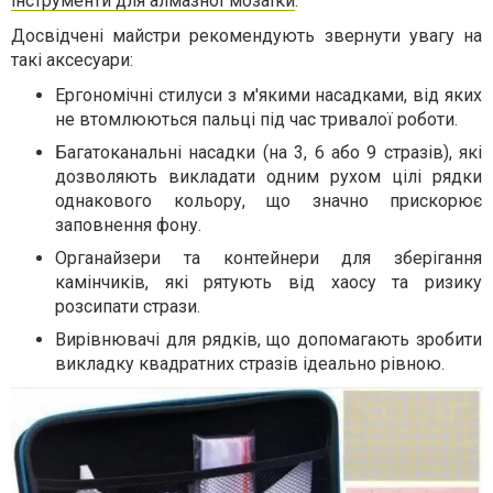
інструменти для алмазної мозаїки
.
Досвідчені майстри рекомендують звернути увагу на
такі аксесуари:
Ергономічні стилуси з м'якими насадками, від яких
не втомлюються пальці під час тривалої роботи.
Багатоканальні насадки (на 3, 6 або 9 стразів), які
дозволяють викладати одним рухом цілі рядки
однакового кольору, що значно прискорює
заповнення фону.
Органайзери та контейнери для зберігання
камінчиків, які рятують від хаосу та ризику
розсипати стрази.
Вирівнювачі для рядків, що допомагають зробити
викладку квадратних стразів ідеально рівною.