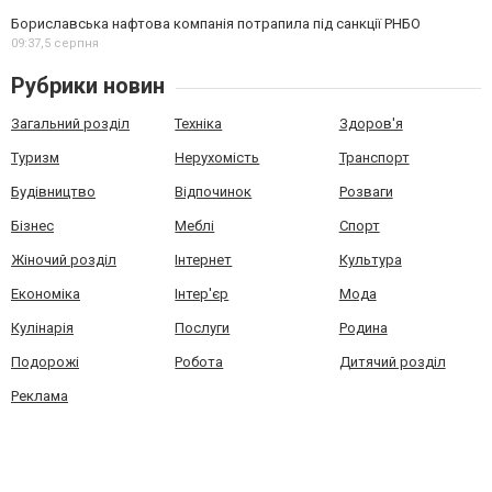
Бориславська нафтова компанія потрапила під санкції РНБО
09:37,
5 серпня
Рубрики новин
Загальний розділ
Техніка
Здоров'я
Туризм
Нерухомість
Транспорт
Будівництво
Відпочинок
Розваги
Бізнес
Меблі
Спорт
Жіночий розділ
Інтернет
Культура
Економіка
Інтер'єр
Мода
Кулінарія
Послуги
Родина
Подорожі
Робота
Дитячий розділ
Реклама