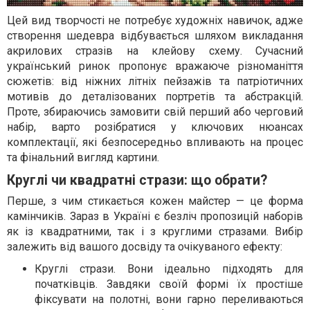
Цей вид творчості не потребує художніх навичок, адже
створення шедевра відбувається шляхом викладання
акрилових стразів на клейову схему. Сучасний
український ринок пропонує вражаюче різноманіття
сюжетів: від ніжних літніх пейзажів та патріотичних
мотивів до деталізованих портретів та абстракцій.
Проте, збираючись замовити свій перший або черговий
набір, варто розібратися у ключових нюансах
комплектації, які безпосередньо впливають на процес
та фінальний вигляд картини.
Круглі чи квадратні стрази: що обрати?
Перше, з чим стикається кожен майстер — це форма
камінчиків. Зараз в Україні є безліч пропозицій наборів
як із квадратними, так і з круглими стразами. Вибір
залежить від вашого досвіду та очікуваного ефекту:
Круглі стрази. Вони ідеально підходять для
початківців. Завдяки своїй формі їх простіше
фіксувати на полотні, вони гарно переливаються