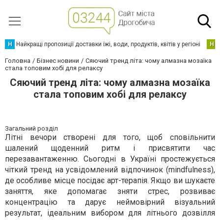
Н
Найкращі пропозиції доставки їжі, води, продуктів, квітів у регіоні
Н
Головна
Бізнес новини
Сяючий тренд літа: чому алмазна мозаїка
стала топовим хобі для релаксу
Сяючий тренд літа: чому алмазна мозаїка
стала топовим хобі для релаксу
Загальний розділ
Літні вечори створені для того, щоб сповільнити
шалений щоденний ритм і присвятити час
перезавантаженню. Сьогодні в Україні простежується
чіткий тренд на усвідомлений відпочинок (mindfulness),
де особливе місце посідає арт-терапія. Якщо ви шукаєте
заняття, яке допомагає зняти стрес, розвиває
концентрацію та дарує неймовірний візуальний
результат, ідеальним вибором для літнього дозвілля