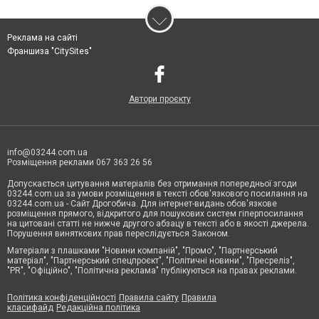
Реклама на сайті
Франшиза "CitySites"
Автори проєкту
info@03244.com.ua
Розміщення реклами 067 363 26 56
Допускається цитування матеріалів без отримання попередньої згоди
03244.com.ua за умови розміщення в тексті обов'язкового посилання на
03244.com.ua - Сайт Дрогобича. Для інтернет-видань обов'язкове
розміщення прямого, відкритого для пошукових систем гіперпосилання
на цитовані статті не нижче другого абзацу в тексті або в якості джерела.
Порушення виняткових прав переслідується Законом.
Матеріали з плашками "Новини компаній", "Промо", "Партнерський
матеріал", "Партнерський спецпроєкт", "Політичні новини", "Пресреліз",
"PR", "Офіційно", "Політична реклама" публікуються на правах реклами.
Політика конфіденційності
Правила сайту
Правила
класифайд
Редакційна політика