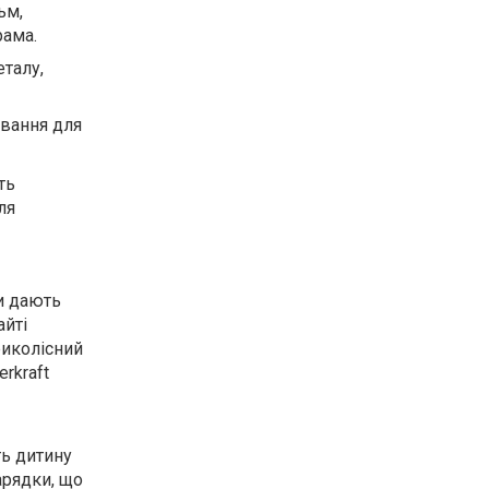
ьм,
рама.
еталу,
ування для
ть
ля
и дають
айті
риколісний
rkraft
ь дитину
арядки, що