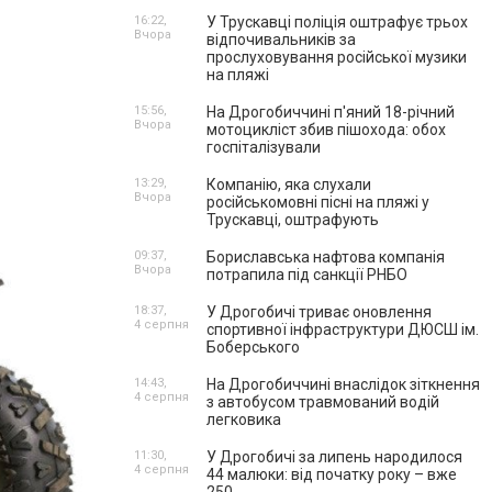
16:22,
У Трускавці поліція оштрафує трьох
Вчора
відпочивальників за
прослуховування російської музики
на пляжі
15:56,
На Дрогобиччині п'яний 18-річний
Вчора
мотоцикліст збив пішохода: обох
госпіталізували
13:29,
Компанію, яка слухали
Вчора
російськомовні пісні на пляжі у
Трускавці, оштрафують
09:37,
Бориславська нафтова компанія
Вчора
потрапила під санкції РНБО
18:37,
У Дрогобичі триває оновлення
4 серпня
спортивної інфраструктури ДЮСШ ім.
Боберського
14:43,
На Дрогобиччині внаслідок зіткнення
4 серпня
з автобусом травмований водій
легковика
11:30,
У Дрогобичі за липень народилося
4 серпня
44 малюки: від початку року – вже