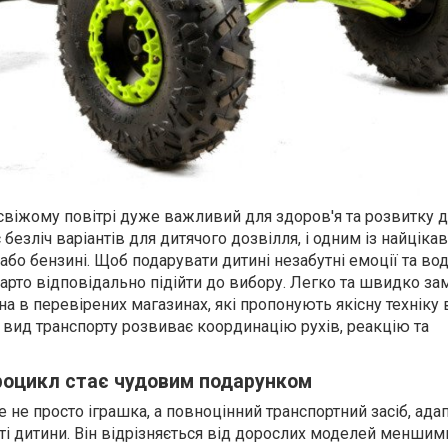
свіжому повітрі дуже важливий для здоров'я та розвитку ді
безліч варіантів для дитячого дозвілля, і одним із найціка
 або бензині. Щоб подарувати дитині незабутні емоції та во
варто відповідально підійти до вибору. Легко та швидко з
а в перевірених магазинах, які пропонують якісну техніку 
 вид транспорту розвиває координацію рухів, реакцію та
роцикл стає чудовим подарунком
 не просто іграшка, а повноцінний транспортний засіб, ада
ті дитини. Він відрізняється від дорослих моделей меншим