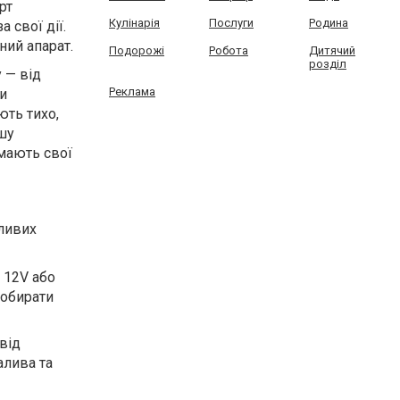
рт
Кулінарія
Послуги
Родина
 свої дії.
ний апарат.
Подорожі
Робота
Дитячий
розділ
 — від
Реклама
и
ють тихо,
ьшу
 мають свої
жливих
ю 12V або
 обирати
від
алива та