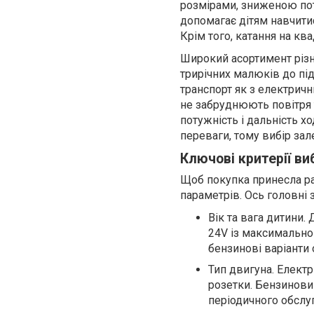
розмірами, зниженою пот
допомагає дітям навчитис
Крім того, катання на кв
Широкий асортимент різн
трирічних малюків до під
транспорт як з електричн
не забруднюють повітря 
потужність і дальність х
переваги, тому вибір зал
Ключові критерії в
Щоб покупка принесла рад
параметрів. Ось головні з
Вік та вага дитини.
24V із максимально
бензинові варіанти 
Тип двигуна. Елект
розетки. Бензинови
періодичного обслу