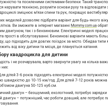
ужністю та посиленими системами безпеки. Такий транспо
я керувати технікою, розуміти основи руху та відповідати за
адроциклі зміцнює м'язи спини та рук, покращує вестибуляр
их моделей дозволяє підібрати варіант для будь-якого віку
літків. Ви зможете в інтернет магазині
Mommy.com.ua
обрат
им двигуном, так і з бензиновим. Електричні моделі працю
та прості в обслуговуванні. Бензинові варіанти мають біл
оду, що підходить для довгих поїздок за місто. Обидва типи
ежить від віку дитини та місця, де планується катання.
ибору квадроцикла для дитини
ість і не розчарувала, варто звернути увагу на кілька ва
 них:
 Для дітей 3-6 років підходять електричні моделі потужніст
ю швидкістю до 10-15 км/год. Для дітей 7-12 років можна
об'ємом двигуна 50-125 куб.см.
ричний двигун – безшумний, екологічний, потребує зарядки 
й двигун – потужніший, час роботи довший, але потребує п
говування.