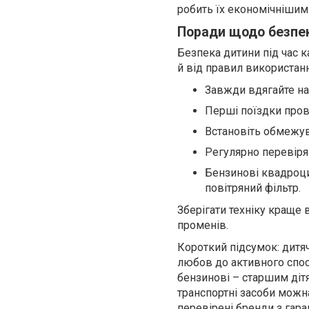
робить їх економічнішими
Поради щодо безпек
Безпека дитини під час к
й від правил використанн
Завжди вдягайте на
Перші поїздки прово
Встановіть обмежув
Регулярно перевіряй
Бензинові квадроцик
повітряний фільтр.
Зберігати техніку краще
променів.
Короткий підсумок: дитя
любов до активного спос
бензинові – старшим дітям
транспортні засоби можн
перевірені бренди з гар