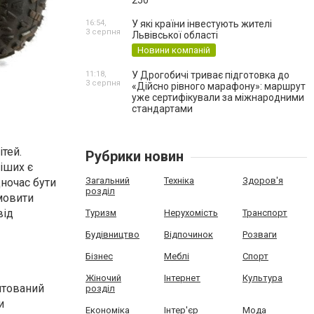
250
16:54,
У які країни інвестують жителі
3 серпня
Львівської області
Новини компаній
11:18,
У Дрогобичі триває підготовка до
3 серпня
«Дійсно рівного марафону»: маршрут
уже сертифікували за міжнародними
стандартами
тей.
Рубрики новин
віших є
Загальний
Техніка
Здоров'я
дночас бути
розділ
амовити
від
Туризм
Нерухомість
Транспорт
Будівництво
Відпочинок
Розваги
Бізнес
Меблі
Спорт
Жіночий
Інтернет
Культура
птований
розділ
и
Економіка
Інтер'єр
Мода