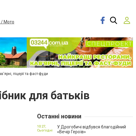
 / Мото
в'ярні, піцерії та фаст-фуди
ібник для батьків
Останні новини
10:27,
У Дрогобичі відбувся благодійний
Сьогодні
«Вечір Героїв»