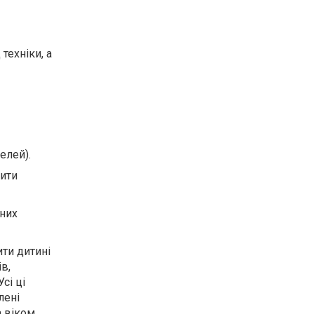
техніки, а
елей).
тити
чних
ти дитині
в,
сі ці
лені
а віком