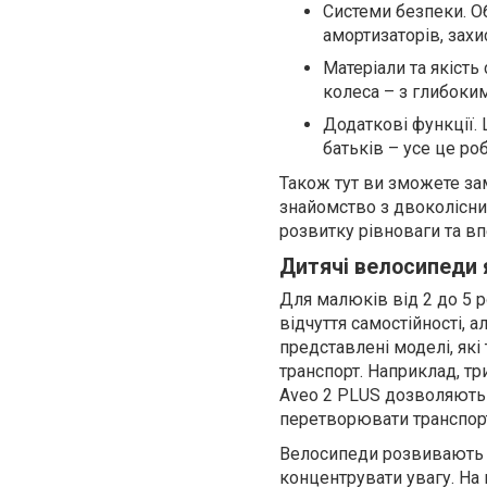
Системи безпеки. О
амортизаторів, захи
Матеріали та якість
колеса – з глибоки
Додаткові функції. 
батьків – усе це ро
Також тут ви зможете з
знайомство з двоколісни
розвитку рівноваги та вп
Дитячі велосипеди 
Для малюків від 2 до 5 
відчуття самостійності, 
представлені моделі, як
транспорт. Наприклад, тр
Aveo 2 PLUS дозволяють р
перетворювати транспорт
Велосипеди розвивають в
концентрувати увагу. На 