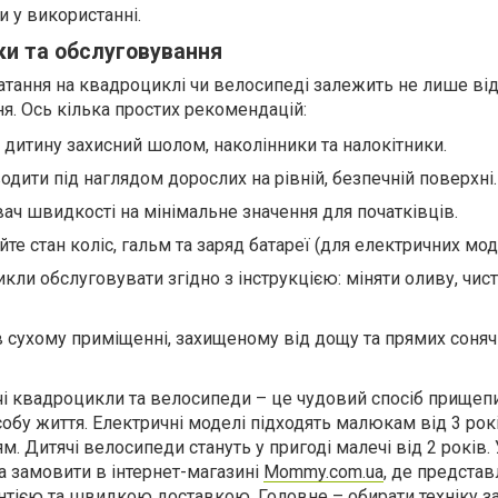
 у використанні.
и та обслуговування
атання на квадроциклі чи велосипеді залежить не лише від 
я. Ось кілька простих рекомендацій:
 дитину захисний шолом, наколінники та налокітники.
дити під наглядом дорослих на рівній, безпечній поверхні.
ач швидкості на мінімальне значення для початківців.
те стан коліс, гальм та заряд батареї (для електричних мод
ли обслуговувати згідно з інструкцією: міняти оливу, чис
 в сухому приміщенні, захищеному від дощу та прямих соня
чі квадроцикли та велосипеди – це чудовий спосіб прищепи
обу життя. Електричні моделі підходять малюкам від 3 рокі
. Дитячі велосипеди стануть у пригоді малечі від 2 років. У
а замовити в інтернет-магазині
Mommy.com.ua
, де представ
антією та швидкою доставкою. Головне – обирати техніку з