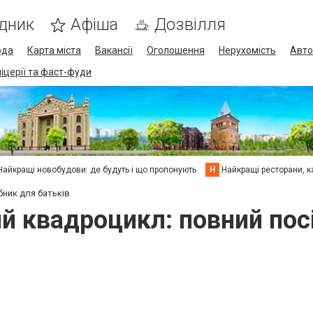
дник
Афіша
Дозвілля
ода
Карта міста
Вакансії
Оголошення
Нерухомість
Авто
піцерії та фаст-фуди
Найкращі новобудови: де будуть і що пропонують
Н
Найкращі ресторани, ка
бник для батьків
й квадроцикл: повний пос