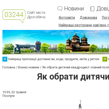
Новини
Дові
Фотозвіти
Довідкова
Пог
Найкращі ресторани, кав'ярні, 
Н
Найкращі пропозиції доставки їжі, води, продуктів, квітів у регіоні
Н
Головна
Бізнес новини
Як обрати дитячий квадроцикл: повний посі
Як обрати дитячи
15:35,
22 травня
Послуги