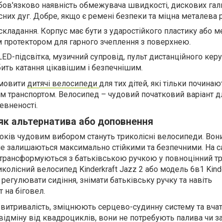
бов'язково наявність обмежувача швидкості, дискових гал
сних дуг. Добре, якщо є ремені безпеки та міцна металева 
 складання. Корпус має бути з ударостійкого пластику або м
м протектором для гарного зчеплення з поверхнею.
LED-підсвітка, музичний супровід, пульт дистанційного кер
бить катання цікавішим і безпечнішим.
амовити
дитячі велосипеди
для тих дітей, які тільки починаю
м транспортом. Велосипед – чудовий початковий варіант д
евненості.
як альтернатива або доповнення
років чудовим вибором стануть триколісні велосипеди. Вон
але залишаються максимально стійкими та безпечними. На с
і трансформуються з батьківською ручкою у повноцінний т
иколісний велосипед Kinderkraft Jazz 2 або модель 6в1 Kinde
егулювати сидіння, знімати батьківську ручку та навіть
 на біговел.
итривалість, зміцнюють серцево-судинну систему та вчат
відміну від квадроциклів, вони не потребують палива чи з