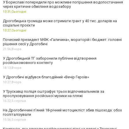
У Бориславі попередили про можливе погіршення водопостачання
через критичне обміління водозабору
13:31,
Сьогодні
Дрогобицька громада може отримати грант у 40 тис. доларів на
соціальні проєкти
13:27,
Сьогодні
Почесний президент МФК «Галичина», мораторій і бюджет: головні
рішення сесії у Дрогобичі
21:56,
Вчора
У Дрогобицькій ТГ заборонили публічне відтворення
російськомовного контенту
18:13,
Вчора
У Дрогобичі відбувся благодійний «Вечір Героїв»
10:27,
Вчора
У Трускавці поліція оштрафує трьох відпочивальників за
прослуховування російської музики на пляжі
16:22,
5 серпня
На Дрогобиччині п'яний 18-річний мотоцикліст збив пішохода: обох
госпіталізували
15:56,
5 серпня
Компанію, яка слухали російськомовні пісні на пляжі у Трускавці,