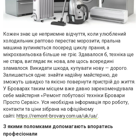
Кожен знає це неприємне відчуття, коли улюблений
холодильник раптово перестає морозити, пральна
машина зупиняється посеред циклу прання, а
мікрохвильовка більше не гріє. Здавалося б, техніка ще
не стара, виглядає як нова, але щось всередині
зламалося. Викидати шкода, купувати нову — дорого.
Залишається одне: знайти надійну майстерню, де
зможуть швидко та якісно повернути пристрій до життя.
У Броварах таким місцем вже давно зарекомендувала
себе майстерня «Ремонт побутової техніки Бровари
Просто Сервіс». Уся необхідна інформація про роботу,
контакти та ціни зібрана на офіційному
сайті:
https://remont-brovary.com.ua/uk/ua/
.
З якими поломками допомагають впоратись
професіонали