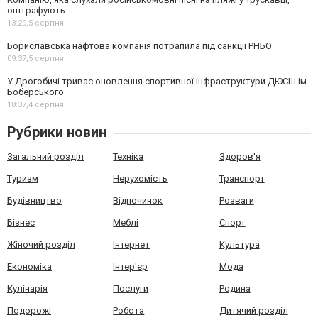
оштрафують
13:29,
5 серпня
Бориславська нафтова компанія потрапила під санкції РНБО
09:37,
5 серпня
У Дрогобичі триває оновлення спортивної інфраструктури ДЮСШ ім.
Боберського
18:37,
4 серпня
Рубрики новин
Загальний розділ
Техніка
Здоров'я
Туризм
Нерухомість
Транспорт
Будівництво
Відпочинок
Розваги
Бізнес
Меблі
Спорт
Жіночий розділ
Інтернет
Культура
Економіка
Інтер'єр
Мода
Кулінарія
Послуги
Родина
Подорожі
Робота
Дитячий розділ