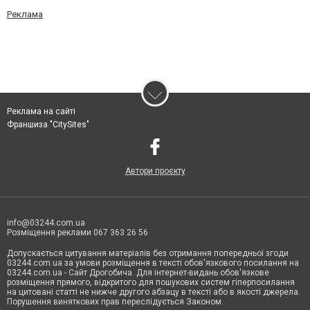
Реклама
Реклама на сайті
Франшиза "CitySites"
Автори проєкту
info@03244.com.ua
Розміщення реклами 067 363 26 56
Допускається цитування матеріалів без отримання попередньої згоди
03244.com.ua за умови розміщення в тексті обов'язкового посилання на
03244.com.ua - Сайт Дрогобича. Для інтернет-видань обов'язкове
розміщення прямого, відкритого для пошукових систем гіперпосилання
на цитовані статті не нижче другого абзацу в тексті або в якості джерела.
Порушення виняткових прав переслідується Законом.