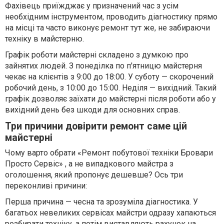
Фахівець приїжджає у призначений час з усім
необхідним інструментом, проводить діагностику прямо
на місці та часто виконує ремонт тут же, не забираючи
техніку в майстерню.
Графік роботи майстерні складено з думкою про
зайнятих людей. З понеділка по п'ятницю майстерня
чекає на клієнтів з 9:00 до 18:00. У суботу — скорочений
робочий день, з 10:00 до 15:00. Неділя — вихідний. Такий
графік дозволяє заїхати до майстерні після роботи або у
вихідний день без шкоди для основних справ.
Три причини довірити ремонт саме цій
майстерні
Чому варто обрати «Ремонт побутової техніки Бровари
Просто Сервіс» , а не випадкового майстра з
оголошення, який пропонує дешевше? Ось три
переконливі причини:
Перша причина — чесна та зрозуміла діагностика. У
багатьох невеликих сервісах майстри одразу хапаються
розбирати техніку, а потім виставляють рахунок на