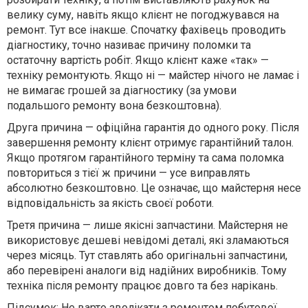
велику суму, навіть якщо клієнт не погоджувався на
ремонт. Тут все інакше. Спочатку фахівець проводить
діагностику, точно називає причину поломки та
остаточну вартість робіт. Якщо клієнт каже «так» —
техніку ремонтують. Якщо ні — майстер нічого не ламає і
не вимагає грошей за діагностику (за умови
подальшого ремонту вона безкоштовна).
Друга причина — офіційна гарантія до одного року. Після
завершення ремонту клієнт отримує гарантійний талон.
Якщо протягом гарантійного терміну та сама поломка
повториться з тієї ж причини — усе виправлять
абсолютно безкоштовно. Це означає, що майстерня несе
відповідальність за якість своєї роботи.
Третя причина — лише якісні запчастини. Майстерня не
використовує дешеві невідомі деталі, які зламаються
через місяць. Тут ставлять або оригінальні запчастини,
або перевірені аналоги від надійних виробників. Тому
техніка після ремонту працює довго та без нарікань.
Підсумок: Не варто зволікати з ремонтом побутової