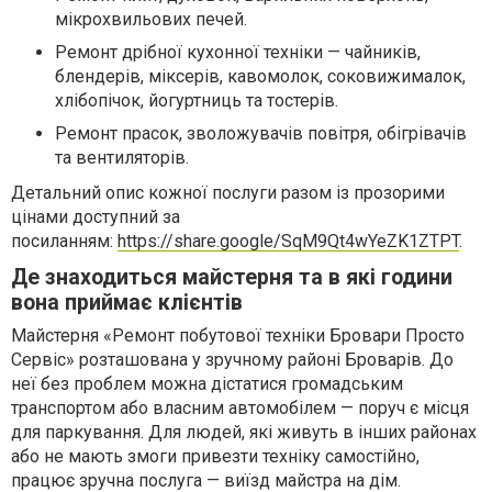
мікрохвильових печей
.
Ремонт дрібної кухонної техніки
— чайників,
блендерів, міксерів, кавомолок, соковижималок,
хлібопічок, йогуртниць та тостерів.
Ремонт прасок, зволожувачів повітря, обігрівачів
та вентиляторів
.
Детальний опис кожної послуги разом із прозорими
цінами доступний за
посиланням:
https://share.google/SqM9Qt4wYeZK1ZTPT
.
Де знаходиться майстерня та в які години
вона приймає клієнтів
Майстерня «Ремонт побутової техніки Бровари Просто
Сервіс» розташована у зручному районі Броварів. До
неї без проблем можна дістатися громадським
транспортом або власним автомобілем — поруч є місця
для паркування. Для людей, які живуть в інших районах
або не мають змоги привезти техніку самостійно,
працює зручна послуга — виїзд майстра на дім.