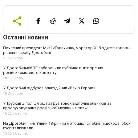
Останні новини
Почесний президент МФК «Галичина», мораторій і бюджет: головні
рішення сесії у Дрогобичі
21:56,
Вчора
У Дрогобицькій ТГ заборонили публічне відтворення
російськомовного контенту
18:13,
Вчора
У Дрогобичі відбувся благодійний «Вечір Героїв»
10:27,
Вчора
У Трускавці поліція оштрафує трьох відпочивальників за
прослуховування російської музики на пляжі
16:22,
5 серпня
На Дрогобиччині п'яний 18-річний мотоцикліст збив пішохода: обох
госпіталізували
15:56,
5 серпня