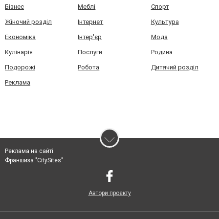
Бізнес
Меблі
Спорт
Жіночий розділ
Інтернет
Культура
Економіка
Інтер'єр
Мода
Кулінарія
Послуги
Родина
Подорожі
Робота
Дитячий розділ
Реклама
Реклама на сайті
Франшиза "CitySites"
Автори проєкту