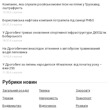
Компанію, яка слухали російськомовні пісні на пляжі у Трускавці,
оштрафують
13:29,
5 серпня
Бориславська нафтова компанія потрапила під санкції РНБО
09:37,
5 серпня
У Дрогобичі триває оновлення спортивної інфраструктури ДЮСШ ім.
Боберського
18:37,
4 серпня
На Дрогобиччині внаслідок зіткнення з автобусом травмований
водій легковика
14:43,
4 серпня
У Дрогобичі за липень народилося 44 малюки: від початку року –
вже 250
11:30,
4 серпня
Рубрики новин
Загальний розділ
Техніка
Здоров'я
Туризм
Нерухомість
Транспорт
Будівництво
Відпочинок
Розваги