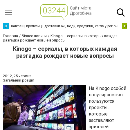
Н
Найкращі пропозиції доставки їжі, води, продуктів, квітів у регіоні
Н
Головна
Бізнес новини
Kinogo – сериалы, в которых каждая
разгадка рождает новые вопросы
Kinogo – сериалы, в которых каждая
разгадка рождает новые вопросы
20:12,
25 червня
Загальний розділ
На
Kinogo
особой
популярностью
пользуются
проекты,
которые
заставляют
зрителей