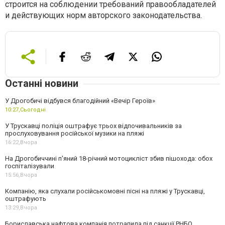
строится на соблюдении требований правообладателей
и действующих норм авторского законодательства.
Останні новини
У Дрогобичі відбувся благодійний «Вечір Героїв»
10:27,
Сьогодні
У Трускавці поліція оштрафує трьох відпочивальників за
прослуховування російської музики на пляжі
16:22,
Вчора
На Дрогобиччині п'яний 18-річний мотоцикліст збив пішохода: обох
госпіталізували
15:56,
Вчора
Компанію, яка слухали російськомовні пісні на пляжі у Трускавці,
оштрафують
13:29,
Вчора
Бориславська нафтова компанія потрапила під санкції РНБО