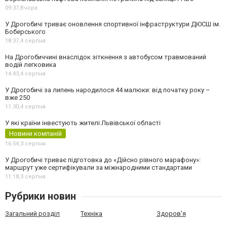
09:37,
Вчора
У Дрогобичі триває оновлення спортивної інфраструктури ДЮСШ ім.
Боберського
18:37,
4 серпня
На Дрогобиччині внаслідок зіткнення з автобусом травмований
водій легковика
14:43,
4 серпня
У Дрогобичі за липень народилося 44 малюки: від початку року –
вже 250
11:30,
4 серпня
У які країни інвестують жителі Львівської області
Новини компаній
16:54,
3 серпня
У Дрогобичі триває підготовка до «Дійсно рівного марафону»:
маршрут уже сертифікували за міжнародними стандартами
11:18,
3 серпня
Рубрики новин
Загальний розділ
Техніка
Здоров'я