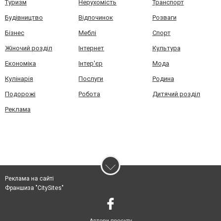
Туризм
Нерухомість
Транспорт
Будівництво
Відпочинок
Розваги
Бізнес
Меблі
Спорт
Жіночий розділ
Інтернет
Культура
Економіка
Інтер'єр
Мода
Кулінарія
Послуги
Родина
Подорожі
Робота
Дитячий розділ
Реклама
Реклама на сайті
Франшиза "CitySites"