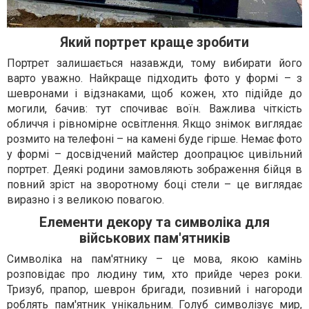
Який портрет краще зробити
Портрет залишається назавжди, тому вибирати його
варто уважно. Найкраще підходить фото у формі – з
шевронами і відзнаками, щоб кожен, хто підійде до
могили, бачив: тут спочиває воїн. Важлива чіткість
обличчя і рівномірне освітлення. Якщо знімок виглядає
розмито на телефоні – на камені буде гірше. Немає фото
у формі – досвідчений майстер доопрацює цивільний
портрет. Деякі родини замовляють зображення бійця в
повний зріст на зворотному боці стели – це виглядає
виразно і з великою повагою.
Елементи декору та символіка для
військових пам'ятників
Символіка на пам'ятнику – це мова, якою камінь
розповідає про людину тим, хто прийде через роки.
Тризуб, прапор, шеврон бригади, позивний і нагороди
роблять пам'ятник унікальним. Голуб символізує мир,