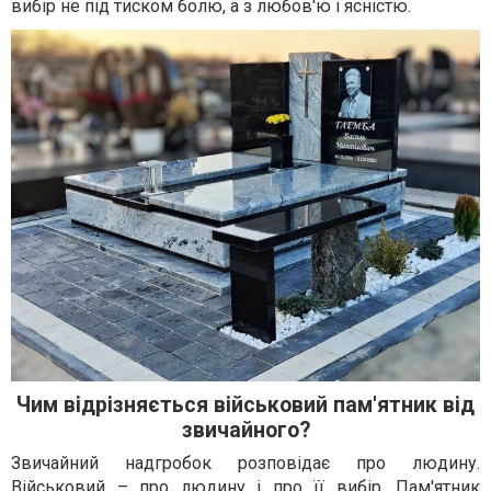
вибір не під тиском болю, а з любов'ю і ясністю.
Чим відрізняється військовий пам'ятник від
звичайного?
Звичайний надгробок розповідає про людину.
Військовий – про людину і про її вибір. Пам'ятник