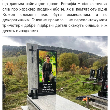
що дається найвищою ціною. Епітафія – кілька точних
слів про характер людини або те, як її пам'ятають рідні.
Кожен елемент має бути осмисленим, а не
декоративним. Головне правило – не перевантажувати:
три-чотири добре підібрані деталі скажуть більше, ніж
десять випадкових.