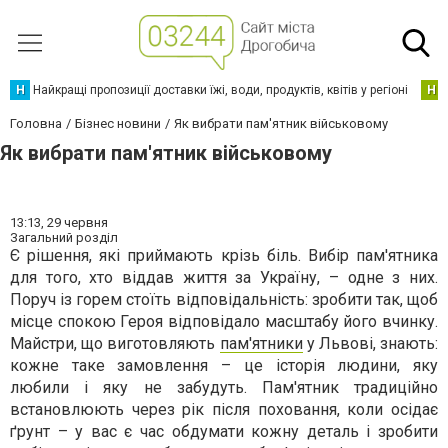
Н
Найкращі пропозиції доставки їжі, води, продуктів, квітів у регіоні
Н
Головна
Бізнес новини
Як вибрати пам'ятник військовому
Як вибрати пам'ятник військовому
13:13,
29 червня
Загальний розділ
Є рішення, які приймають крізь біль. Вибір пам'ятника
для того, хто віддав життя за Україну, – одне з них.
Поруч із горем стоїть відповідальність: зробити так, щоб
місце спокою Героя відповідало масштабу його вчинку.
Майстри, що виготовляють
пам'ятники
у Львові, знають:
кожне таке замовлення – це історія людини, яку
любили і яку не забудуть. Пам'ятник традиційно
встановлюють через рік після поховання, коли осідає
ґрунт – у вас є час обдумати кожну деталь і зробити