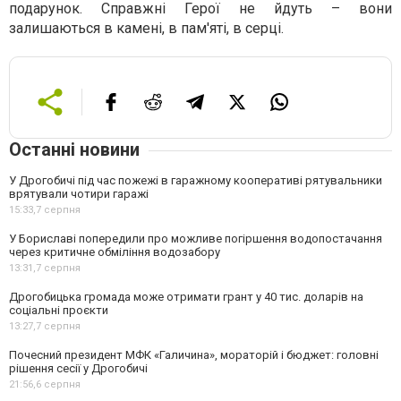
подарунок. Справжні Герої не йдуть – вони
залишаються в камені, в пам'яті, в серці.
Останні новини
У Дрогобичі під час пожежі в гаражному кооперативі рятувальники
врятували чотири гаражі
15:33,
7 серпня
У Бориславі попередили про можливе погіршення водопостачання
через критичне обміління водозабору
13:31,
7 серпня
Дрогобицька громада може отримати грант у 40 тис. доларів на
соціальні проєкти
13:27,
7 серпня
Почесний президент МФК «Галичина», мораторій і бюджет: головні
рішення сесії у Дрогобичі
21:56,
6 серпня