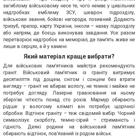
загиблому військовому несе те, чого немає у цивільних
надгробках: емблему ЗСУ, шеврон підрозділу,
військове звання, бойові нагороди, позивний. Додають
тризуб, прапор, карту України, інколи – назву підрозділу
або напрям, де боєць виконував завдання. Усе разом
перетворює надгробок на меморіал, де пам'ять живе не
лише в серцях, а й у камені.
Який матеріал краще вибрати?
Для військових пам'ятників майстри рекомендують
граніт. Військовий пам'ятник із граніту витримує
десятиліття під дощем, снігом і сонцем без втрати
вигляду – граніт не вбирає вологу, не темніє і майже не
потребує догляду. Лазерне гравіювання на ньому
зберігає чіткість понад сто років. Мармур обирають
рідше: у вологому кліматі він потребує щорічної
обробки. Відтінок граніту – теж свідомий вибір. Чорний
символізує скорботу, темно-сірий – стриманість і
гідність. Деякі родини на військовий пам'ятник
обирають відтінок, пов'язаний із родом військ.