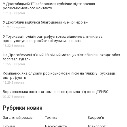
У Дрогобицькій ТГ заборонили публічне відтворення
російськомовного контенту
18:13,
6 серпня
У Дрогобичі відбувся благодійний «Вечір Героїв»
10:27,
6 серпня
У Трускавці поліція оштрафує трьох відпочивальників за
прослуховування російської музики на пляжі
16:22,
5 серпня
На Дрогобиччині п'яний 18-річний мотоцикліст збив пішохода: обох
госпіталізували
15:56,
5 серпня
Компанію, яка слухали російськомовні пісні на пляжі у Трускавці,
оштрафують
13:29,
5 серпня
Бориславська нафтова компанія потрапила під санкції РНБО
09:37,
5 серпня
Рубрики новин
Загальний розділ
Техніка
Здоров'я
Туризм
Нерухомість
Транспорт