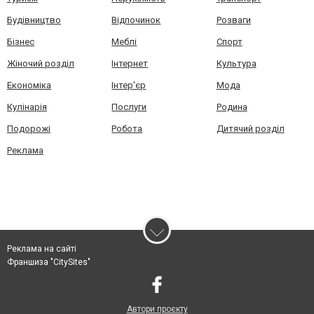
Будівництво
Відпочинок
Розваги
Бізнес
Меблі
Спорт
Жіночий розділ
Інтернет
Культура
Економіка
Інтер'єр
Мода
Кулінарія
Послуги
Родина
Подорожі
Робота
Дитячий розділ
Реклама
Реклама на сайті
Франшиза "CitySites"
Автори проєкту