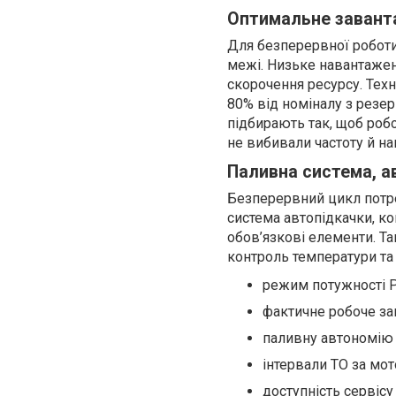
Оптимальне заванта
Для безперервної роботи
межі. Низьке навантаженн
скорочення ресурсу. Техн
80% від номіналу з резе
підбирають так, щоб робо
не вибивали частоту й на
Паливна система, ав
Безперервний цикл потреб
система автопідкачки, ко
обов’язкові елементи. Так
контроль температури та
режим потужності 
фактичне робоче з
паливну автономію 
інтервали ТО за мо
доступність сервісу 