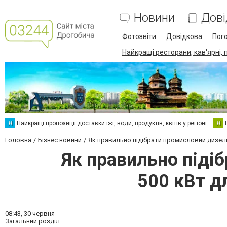
Новини
Дові
Фотозвіти
Довідкова
Пог
Найкращі ресторани, кав'ярні, 
Н
Найкращі пропозиції доставки їжі, води, продуктів, квітів у регіоні
Н
Головна
Бізнес новини
Як правильно підібрати промисловий дизел
Як правильно піді
500 кВт д
08:43,
30 червня
Загальний розділ