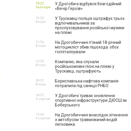
10:27,
У Дрогобичі відбувся благодійний
Сьогодні
«Вечір Героїв»
16:22,
У Трускавці поліція оштрафує трьох
Вчора
відпочивальників за
прослуховування російської музики
на пляжі
15:56,
На Дрогобиччині п'яний 18-річний
Вчора
мотоцикліст збив пішохода: обох
госпіталізували
13:29,
Компанію, яка слухали
Вчора
російськомовні пісні на пляжі у
Трускавці, оштрафують
09:37,
Бориславська нафтова компанія
Вчора
потрапила під санкції РНБО
18:37,
У Дрогобичі триває оновлення
4 серпня
спортивної інфраструктури ДЮСШ ім.
Боберського
14:43,
На Дрогобиччині внаслідок зіткнення
4 серпня
з автобусом травмований водій
легковика