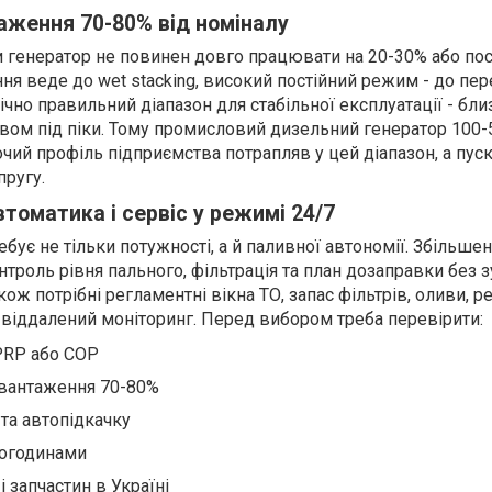
ження 70-80% від номіналу
 генератор не повинен довго працювати на 20-30% або пос
я веде до wet stacking, високий постійний режим - до пере
ічно правильний діапазон для стабільної експлуатації - бли
рвом під піки. Тому промисловий дизельний генератор 100-
чий профіль підприємства потрапляв у цей діапазон, а пус
пругу.
томатика і сервіс у режимі 24/7
ує не тільки потужності, а й паливної автономії. Збільшені
нтроль рівня пального, фільтрація та план дозаправки без з
ож потрібні регламентні вікна ТО, запас фільтрів, оливи, р
 віддалений моніторинг. Перед вибором треба перевірити:
PRP або COP
авантаження 70-80%
та автопідкачку
тогодинами
і запчастин в Україні