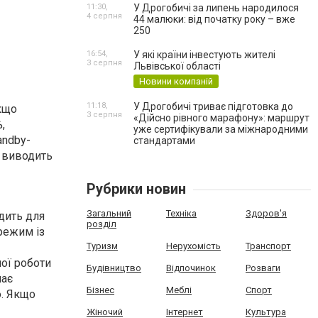
11:30,
У Дрогобичі за липень народилося
4 серпня
44 малюки: від початку року – вже
250
16:54,
У які країни інвестують жителі
3 серпня
Львівської області
Новини компаній
11:18,
У Дрогобичі триває підготовка до
кщо
3 серпня
«Дійсно рівного марафону»: маршрут
,
уже сертифікували за міжнародними
andby-
стандартами
о виводить
Рубрики новин
Загальний
Техніка
Здоров'я
дить для
розділ
режим із
Туризм
Нерухомість
Транспорт
ної роботи
Будівництво
Відпочинок
Розваги
має
Бізнес
Меблі
Спорт
. Якщо
Жіночий
Інтернет
Культура