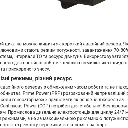
й цикл не можна живити як короткий аварійний резерв. Я
ключовими стають режим потужності, завантаження 70-80%
тема, інтервали ТО та ресурс двигуна. Використовувати St
ерело для постійної роботи - технічна помилка, яка швидк
та прискореного зносу.
різні режими, різний ресурс
 аварійного резерву з обмеженим часом роботи та не підхо
обництва. Prime Power (PRP) розрахований на триваліший 
 коли генератор може працювати як основне джерело за
Continuous Power (COP) потрібен для стабільної безперерв
ям. Промислова дизельна електростанція для циклу 24/7 
ми режимами, а не за максимальною рекламною потужністю
ростою та ремонту перевищить економію на старті.