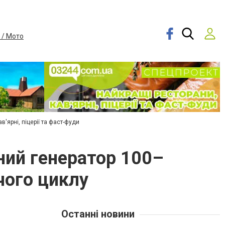
 / Мото
в'ярні, піцерії та фаст-фуди
ний генератор 100–
чого циклу
Останні новини