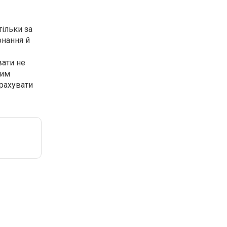
тільки за
онання й
вати не
ним
зрахувати