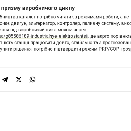
з призму виробничого циклу
ництва каталог потрібно читати за режимами роботи, а не 
ючає двигун, альтернатор, контролер, паливну систему, вик
нання під виробничий цикл можна через
ua/g85586189-industrialnye-elektrostantsii
, де варто порівню
датність станції працювати довго, стабільно та з прогнозова
купити рішення, потрібно підтвердити режим PRP/COP і ро