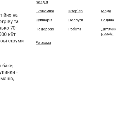
розділ
Економіка
Інтер'єр
Мода
тійно на
Кулінарія
Послуги
Родина
гріву та
зько 70-
Подорожі
Робота
Дитячий
розділ
500 кВт
кові струми
Реклама
 баки,
упинки -
еменів,