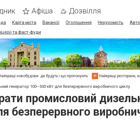
дник
Афіша
Дозвілля
ода
Карта міста
Вакансії
Оголошення
Нерухомість
Авто
піцерії та фаст-фуди
Найкращі новобудови: де будуть і що пропонують
Н
Найкращі ресторани, ка
ьний генератор 100–500 кВт для безперервного виробничого циклу
брати промисловий дизель
ля безперервного виробни