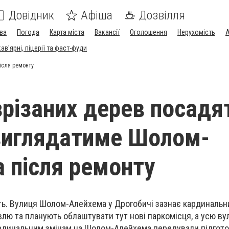
Довідник
Афіша
Дозвілля
ва
Погода
Карта міста
Вакансії
Оголошення
Нерухомість
А
в'ярні, піцерії та фаст-фуди
ісля ремонту
зрізаних дерев посадя
 виглядатиме Шолом-
 після ремонту
ь. Вулиця Шолом-Алейхема у Дрогобичі зазнає кардинальни
влю та планують облаштувати тут нові паркомісця, а усю в
рдинальним змінам на Шолом-Алейхема передували підготов