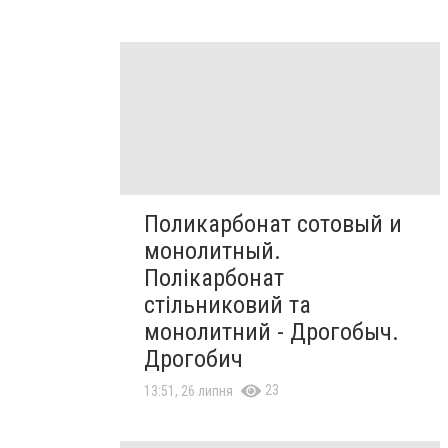
Поликарбонат сотовый и
монолитный.
Полікарбонат
стільниковий та
монолитний - Дрогобыч.
Дрогобич
23
13:51, 26 липня