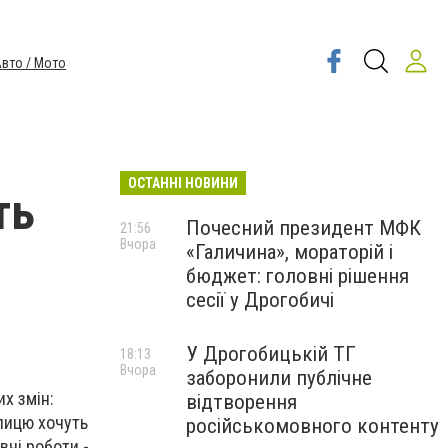
вто / Мото
ОСТАННІ НОВИНИ
ть
Почесний президент МФК
21:56
Вчора
«Галичина», мораторій і
бюджет: головні рішення
сесії у Дрогобичі
У Дрогобицькій ТГ
18:13
Вчора
заборонили публічне
х змін:
відтворення
улицю хочуть
російськомовного контенту
чі роботи -