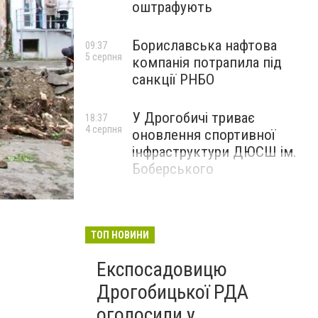
оштрафують
Бориславська нафтова
09:37
5 серпня
компанія потрапила під
санкції РНБО
У Дрогобичі триває
18:37
4 серпня
оновлення спортивної
інфраструктури ДЮСШ ім.
Боберського
Фото ДМР
ТОП НОВИНИ
Експосадовицю
Дрогобицької РДА
оголосили у