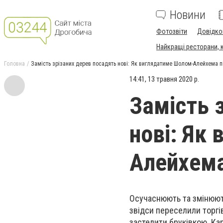
Новини
Фотозвіти
Довідко
Найкращі ресторани, ка
Головна
Замість зрізаних дерев посадять нові: Як виглядатиме Шолом-Алейхема п
14:41, 13 травня 2020 р.
Замість 
нові: Як
Алейхема
Осучаснюють та змінюют
звідси переселили торгі
застелити бруківкою. Ка