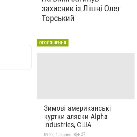
захисник із Лішні Олег
Торський
ОГОЛОШЕННЯ
Зимові американські
куртки аляски Alpha
Industries, США
27
09:22, 4 серпня