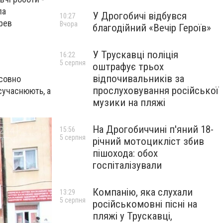
ла
У Дрогобичі відбувся
10:27
ерев
Вчора
благодійний «Вечір Героїв»
У Трускавці поліція
16:22
5 серпня
оштрафує трьох
відпочивальників за
осовно
прослуховування російської
сучаснюють, а
музики на пляжі
На Дрогобиччині п'яний 18-
15:56
5 серпня
річний мотоцикліст збив
пішохода: обох
госпіталізували
Компанію, яка слухали
13:29
5 серпня
російськомовні пісні на
пляжі у Трускавці,