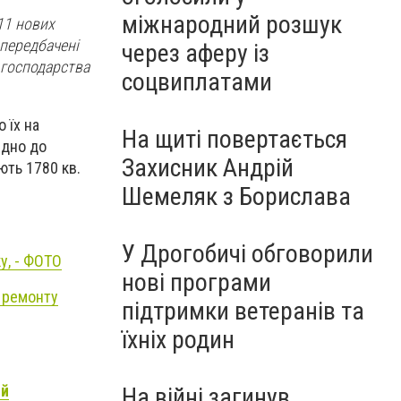
міжнародний розшук
11 нових
 передбачені
через аферу із
о господарства
соцвиплатами
 їх на
На щиті повертається
ідно до
Захисник Андрій
ють 1780 кв.
Шемеляк з Борислава
У Дрогобичі обговорили
у, - ФОТО
нові програми
о ремонту
підтримки ветеранів та
їхніх родин
ій
На війні загинув