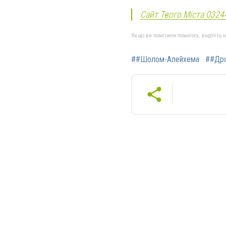
Сайт Твого Міста 0324
Якщо ви помітили помилку, виділіть нео
##Шолом-Алейхема
##Дро