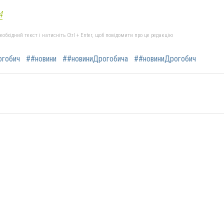
4
бхідний текст і натисніть Ctrl + Enter, щоб повідомити про це редакцію
гобич
##новини
##новиниДрогобича
##новиниДрогобич