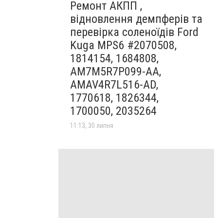
Ремонт АКПП ,
відновлення демпферів та
перевірка соленоїдів Ford
Kuga MPS6 #2070508,
1814154, 1684808,
AM7M5R7P099-AA,
AMAV4R7L516-AD,
1770618, 1826344,
1700050, 2035264
11:13, 30 липня