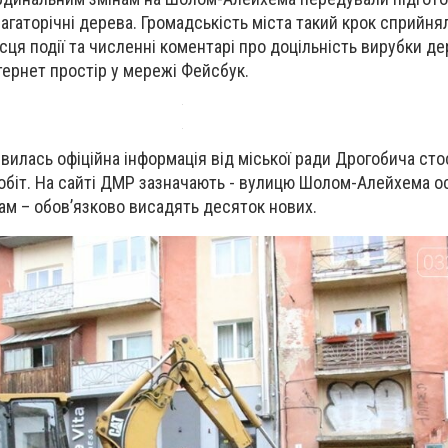
багаторічні дерева. Громадськість міста такий крок сприйня
сця події та численні коментарі про доцільність вирубки д
тернет простір у мережі Фейсбук.
явилась офіційна інформація від міської ради Дрогобича ст
обіт. На сайті ДМР зазначають - вулицю Шолом-Алейхема о
ам – обов’язково висадять десяток нових.