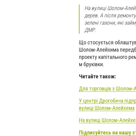
На вулиці Шолом-Алейх
дерев. А після ремонт
зелені газони, які зай
ДМР.
Що стосується облаштува
Шолом-Алейхима передбаче
проекту капітального ре
м бруківки.
Читайте також:
Для торговців з Шолом-
У центрі Дрогобича підп
вулиці Шолом-Алейхема
На вулиці Шолом-Алейхе
Підписуйтесь на нашу с