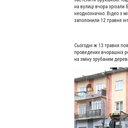
на вулиці вчора зрізали 
неоднозначно. Відео з мі
заполонили 12 травня ін
Сьогодні ж 13 травня по
проведених вчорашніх р
на зміну зрубаним дерев