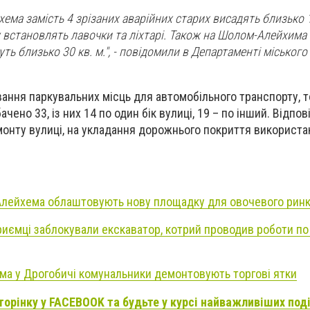
ема замість 4 зрізаних аварійних старих висадять близько 
у встановлять лавочки та ліхтарі. Також на Шолом-Алейхима
муть близько 30 кв. м.", - повідомили в Департаменті міськог
ння паркувальних місць для автомобільного транспорту, то
но 33, із них 14 по один бік вулиці, 19 – по інший. Відпов
монту вулиці, на укладання дорожнього покриття використа
Алейхема облаштовують нову площадку для овочевого ринк
риємці заблокували екскаватор, котрий проводив роботи п
ма у Дрогобичі комунальники демонтовують торгові ятки
торінку у FACEBOOK та будьте у курсі найважливіших под