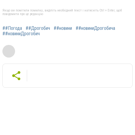
Якщо ви помітили помилку, виділіть необхідний текст і натисніть Ctrl + Enter, щоб
повідомити про це редакцію
##Погода
##Дрогобич
##новини
##новиниДрогобича
##новиниДрогобич