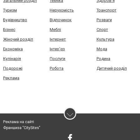
Загальний розділ
Техніка
Здоров'я
Туризм
Нерухомість
Транспорт
Будівництво
Відпочинок
Розваги
Бізнес
Меблі
Спорт
Жіночий розділ
Інтернет
Культура
Економіка
Інтер'єр
Мода
Кулінарія
Послуги
Родина
Подорожі
Робота
Дитячий розділ
Реклама
Реклама на сайті
Франшиза "CitySites"