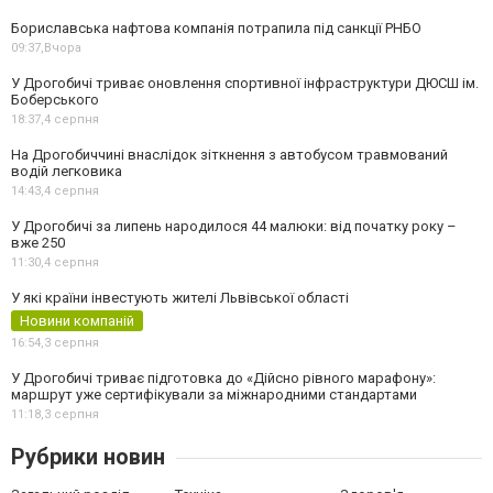
Бориславська нафтова компанія потрапила під санкції РНБО
09:37,
Вчора
У Дрогобичі триває оновлення спортивної інфраструктури ДЮСШ ім.
Боберського
18:37,
4 серпня
На Дрогобиччині внаслідок зіткнення з автобусом травмований
водій легковика
14:43,
4 серпня
У Дрогобичі за липень народилося 44 малюки: від початку року –
вже 250
11:30,
4 серпня
У які країни інвестують жителі Львівської області
Новини компаній
16:54,
3 серпня
У Дрогобичі триває підготовка до «Дійсно рівного марафону»:
маршрут уже сертифікували за міжнародними стандартами
11:18,
3 серпня
Рубрики новин