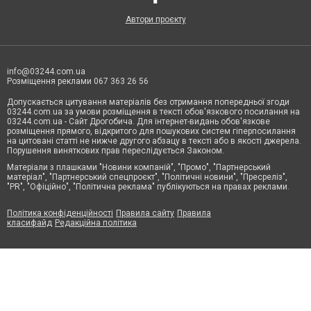
Автори проєкту
info@03244.com.ua
Розміщення реклами 067 363 26 56
Допускається цитування матеріалів без отримання попередньої згоди
03244.com.ua за умови розміщення в тексті обов'язкового посилання на
03244.com.ua - Сайт Дрогобича. Для інтернет-видань обов'язкове
розміщення прямого, відкритого для пошукових систем гіперпосилання
на цитовані статті не нижче другого абзацу в тексті або в якості джерела.
Порушення виняткових прав переслідується Законом.
Матеріали з плашками "Новини компаній", "Промо", "Партнерський
матеріал", "Партнерський спецпроєкт", "Політичні новини", "Пресреліз",
"PR", "Офіційно", "Політична реклама" публікуються на правах реклами.
Політика конфіденційності
Правила сайту
Правила
класифайд
Редакційна політика