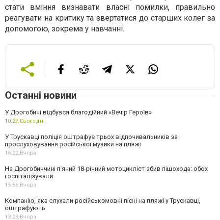
стати вміння визнавати власні помилки, правильно
реагувати на критику та звертатися до старших колег за
допомогою, зокрема у навчанні.
Останні новини
У Дрогобичі відбувся благодійний «Вечір Героїв»
10:27,
Сьогодні
У Трускавці поліція оштрафує трьох відпочивальників за
прослуховування російської музики на пляжі
16:22,
Вчора
На Дрогобиччині п'яний 18-річний мотоцикліст збив пішохода: обох
госпіталізували
15:56,
Вчора
Компанію, яка слухали російськомовні пісні на пляжі у Трускавці,
оштрафують
13:29,
Вчора