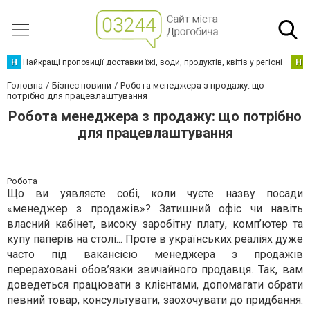
Н
Найкращі пропозиції доставки їжі, води, продуктів, квітів у регіоні
Н
Головна
Бізнес новини
Робота менеджера з продажу: що
потрібно для працевлаштування
Робота менеджера з продажу: що потрібно
для працевлаштування
Робота
Що ви уявляєте собі, коли чуєте назву посади
«менеджер з продажів»? Затишний офіс чи навіть
власний кабінет, високу заробітну плату, комп’ютер та
купу паперів на столі... Проте в українських реаліях дуже
часто під вакансією менеджера з продажів
перераховані обов’язки звичайного продавця. Так, вам
доведеться працювати з клієнтами, допомагати обрати
певний товар, консультувати, заохочувати до придбання.