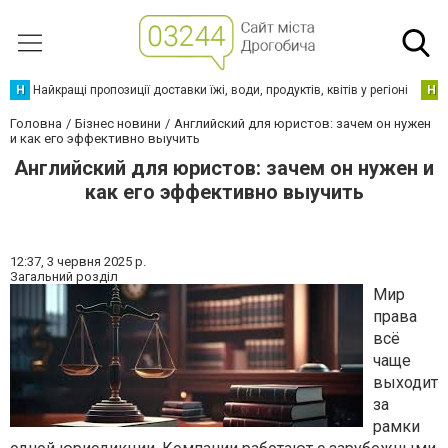
Н
Найкращі пропозиції доставки їжі, води, продуктів, квітів у регіоні
Н
Головна
Бізнес новини
Английский для юристов: зачем он нужен
и как его эффективно выучить
Английский для юристов: зачем он нужен и
как его эффективно выучить
12:37,
3 червня 2025 р.
Загальний розділ
Мир
права
всё
чаще
выходит
за
рамки