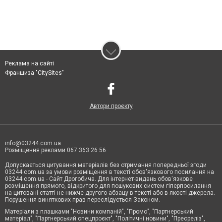
Реклама на сайті
Франшиза "CitySites"
Автори проєкту
info@03244.com.ua
Розміщення реклами 067 363 26 56
Допускається цитування матеріалів без отримання попередньої згоди
03244.com.ua за умови розміщення в тексті обов'язкового посилання на
03244.com.ua - Сайт Дрогобича. Для інтернет-видань обов'язкове
розміщення прямого, відкритого для пошукових систем гіперпосилання
на цитовані статті не нижче другого абзацу в тексті або в якості джерела.
Порушення виняткових прав переслідується Законом.
Матеріали з плашками "Новини компаній", "Промо", "Партнерський
матеріал", "Партнерський спецпроєкт", "Політичні новини", "Пресреліз",