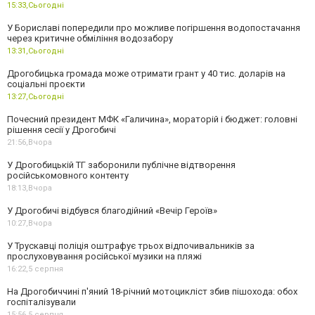
15:33,
Сьогодні
У Бориславі попередили про можливе погіршення водопостачання
через критичне обміління водозабору
13:31,
Сьогодні
Дрогобицька громада може отримати грант у 40 тис. доларів на
соціальні проєкти
13:27,
Сьогодні
Почесний президент МФК «Галичина», мораторій і бюджет: головні
рішення сесії у Дрогобичі
21:56,
Вчора
У Дрогобицькій ТГ заборонили публічне відтворення
російськомовного контенту
18:13,
Вчора
У Дрогобичі відбувся благодійний «Вечір Героїв»
10:27,
Вчора
У Трускавці поліція оштрафує трьох відпочивальників за
прослуховування російської музики на пляжі
16:22,
5 серпня
На Дрогобиччині п'яний 18-річний мотоцикліст збив пішохода: обох
госпіталізували
15:56,
5 серпня