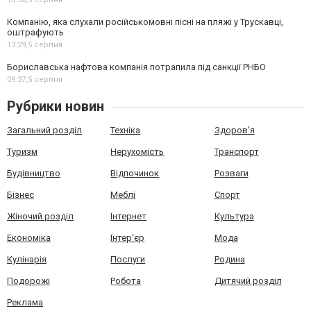
Компанію, яка слухали російськомовні пісні на пляжі у Трускавці,
оштрафують
13:29,
5 серпня
Бориславська нафтова компанія потрапила під санкції РНБО
09:37,
5 серпня
Рубрики новин
Загальний розділ
Техніка
Здоров'я
Туризм
Нерухомість
Транспорт
Будівництво
Відпочинок
Розваги
Бізнес
Меблі
Спорт
Жіночий розділ
Інтернет
Культура
Економіка
Інтер'єр
Мода
Кулінарія
Послуги
Родина
Подорожі
Робота
Дитячий розділ
Реклама