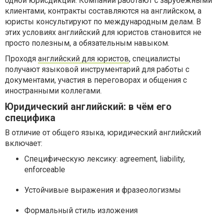
одной юрисдикции. Компании работают с зарубежными
клиентами, контракты составляются на английском, а
юристы консультируют по международным делам. В
этих условиях английский для юристов становится не
просто полезным, а обязательным навыком.
Проходя
английский для юристов
, специалисты
получают языковой инструментарий для работы с
документами, участия в переговорах и общения с
иностранными коллегами.
Юридический английский: в чём его
специфика
В отличие от общего языка, юридический английский
включает:
Специфическую лексику: agreement, liability,
enforceable
Устойчивые выражения и фразеологизмы
Формальный стиль изложения