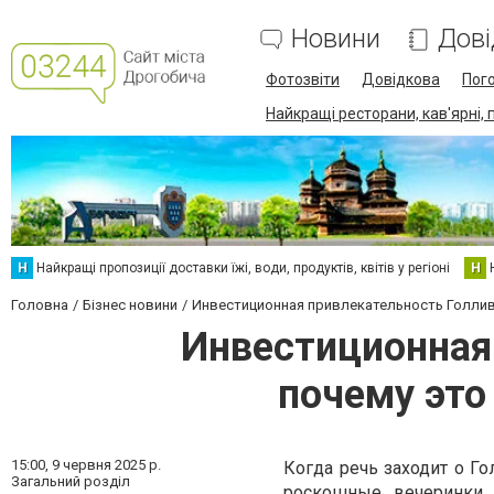
Новини
Дові
Фотозвіти
Довідкова
Пог
Найкращі ресторани, кав'ярні, 
Н
Найкращі пропозиції доставки їжі, води, продуктів, квітів у регіоні
Н
Головна
Бізнес новини
Инвестиционная привлекательность Голлив
Инвестиционная
почему это
15:00,
9 червня 2025 р.
Когда речь заходит о Го
Загальний розділ
роскошные вечеринки 