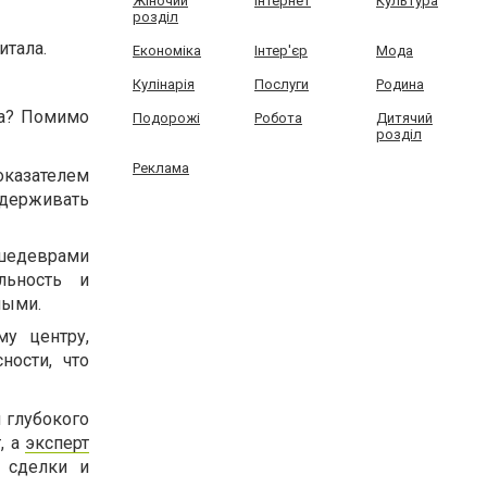
Жіночий
Інтернет
Культура
розділ
итала.
Економіка
Інтер'єр
Мода
Кулінарія
Послуги
Родина
ра? Помимо
Подорожі
Робота
Дитячий
розділ
Реклама
оказателем
оддерживать
шедеврами
льность и
ными.
му центру,
ности, что
 глубокого
, а
эксперт
 сделки и