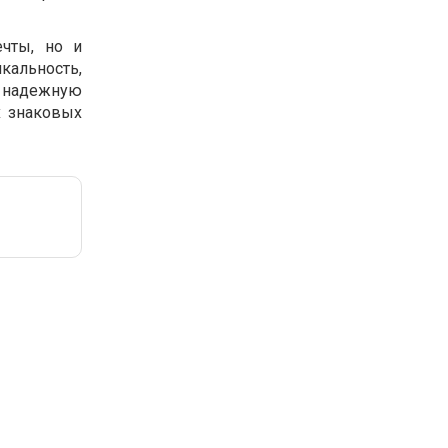
чты, но и
кальность,
м надежную
х знаковых