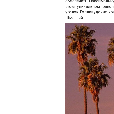
обеспечить максимальн
этом уникальном район
уголок Голливудских х
Шмаглий
.