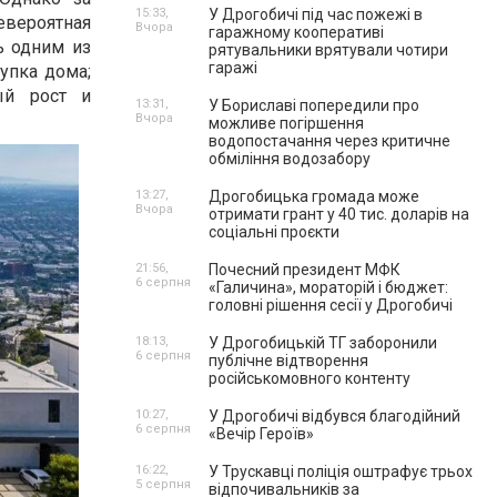
15:33,
У Дрогобичі під час пожежі в
евероятная
Вчора
гаражному кооперативі
ь одним из
рятувальники врятували чотири
гаражі
упка дома;
ый рост и
13:31,
У Бориславі попередили про
Вчора
можливе погіршення
водопостачання через критичне
обміління водозабору
13:27,
Дрогобицька громада може
Вчора
отримати грант у 40 тис. доларів на
соціальні проєкти
21:56,
Почесний президент МФК
6 серпня
«Галичина», мораторій і бюджет:
головні рішення сесії у Дрогобичі
18:13,
У Дрогобицькій ТГ заборонили
6 серпня
публічне відтворення
російськомовного контенту
10:27,
У Дрогобичі відбувся благодійний
6 серпня
«Вечір Героїв»
16:22,
У Трускавці поліція оштрафує трьох
5 серпня
відпочивальників за