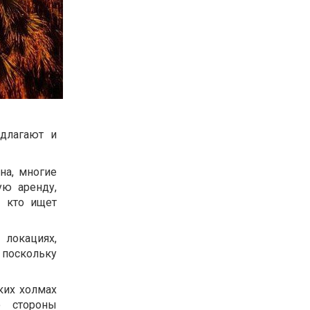
длагают и
на, многие
ую аренду,
, кто ищет
 локациях,
 поскольку
ких холмах
о стороны