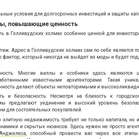
льные условия для долгосрочных инвестиций и защиты кап
ры, повышающие ценность
ть в Голливудских холмах особенно ценной для инвесто
иж: Адрес в Голливудских холмах сам по себе является п
Это фактор, который никогда не выйдет из моды и будет п
енность: Многие виллы и особняки здесь являются 
работанными известными архитекторами. Такая уника
нность делают объекты неповторимыми и высоколиквид
ть и безопасность: Несмотря на близость к городско
мы предлагают уединение и высокий уровень безопас
ом для состоятельных покупателей.
 элитную недвижимость требует не только капитала, но и
инамики и скрытых нюансов. Здесь нужен не просто агент
Анджелеса
, способный провести вас через все этапы