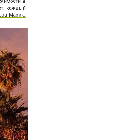
ижимости в
ает каждый
ора Марию