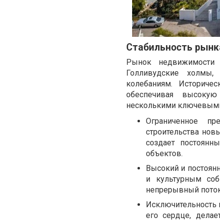
Стабильность рынк
Рынок недвижимости 
Голливудские холмы,
колебаниям. Историче
обеспечивая высокую
несколькими ключевыми
Ограниченное пр
строительства новы
создает постоян
объектов.
Высокий и постоянн
и культурным соб
непрерывный поток 
Исключительность 
его сердце, дела