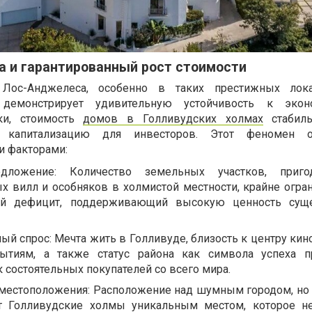
а и гарантированный рост стоимости
Лос-Анджелеса, особенно в таких престижных лока
 демонстрирует удивительную устойчивость к экон
ски, стоимость
домов в Голливудских холмах
стабиль
 капитализацию для инвесторов. Этот феномен о
 факторами:
едложение: Количество земельных участков, приг
х вилл и особняков в холмистой местности, крайне огран
ный дефицит, поддерживающий высокую ценность сущ
ый спрос: Мечта жить в Голливуде, близость к центру кин
ытиям, а также статус района как символа успеха п
состоятельных покупателей со всего мира.
местоположения: Расположение над шумным городом, но 
ет Голливудские холмы уникальным местом, которое 