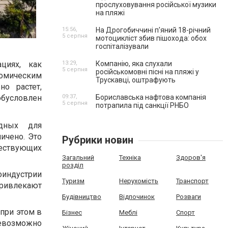
прослуховування російської музики
на пляжі
15:56,
На Дрогобиччині п'яний 18-річний
5 серпня
мотоцикліст збив пішохода: обох
госпіталізували
13:29,
Компанію, яка слухали
циях, как
5 серпня
російськомовні пісні на пляжі у
омическим
Трускавці, оштрафують
но растет,
09:37,
Бориславська нафтова компанія
бусловлен
5 серпня
потрапила під санкції РНБО
одных для
ичено. Это
Рубрики новин
ествующих
Загальний
Техніка
Здоров'я
розділ
оиндустрии
Туризм
Нерухомість
Транспорт
ривлекают
Будівництво
Відпочинок
Розваги
при этом в
Бізнес
Меблі
Спорт
невозможно