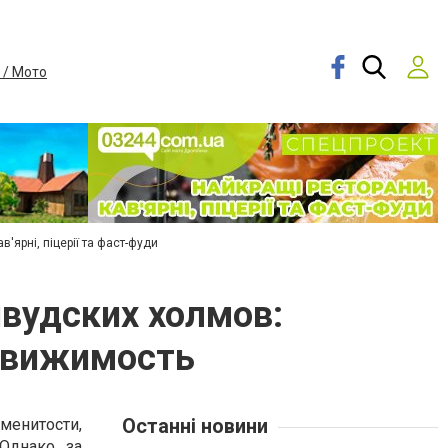
 / Мото
в'ярні, піцерії та фаст-фуди
вудских холмов:
едвижимость
Останні новини
менитости,
Однако за