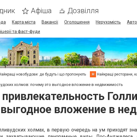
дник
Афіша
Дозвілля
ода
Карта міста
Вакансії
Оголошення
Нерухомість
Авто
піцерії та фаст-фуди
Найкращі новобудови: де будуть і що пропонують
Н
Найкращі ресторани, ка
удских холмов: почему это выгодное вложение в недвижимость
 привлекательность Голли
 выгодное вложение в н
лливудских холмах, в первую очередь на ум приходят зна
и захватывающие панорамные виды Лос-Анджелеса. 