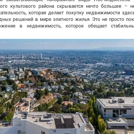
ого культового района скрывается нечто большее – н
ательность, которая делает покупку недвижимости здес
ных решений в мире элитного жилья. Это не просто пок
ложение в недвижимость, которое обещает стабильн