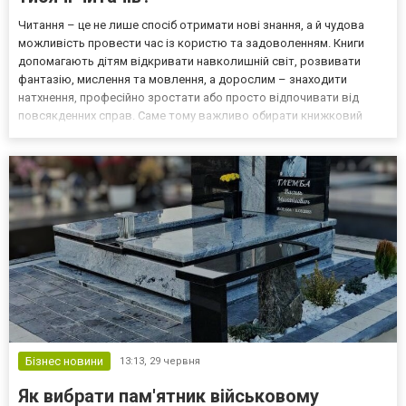
Читання – це не лише спосіб отримати нові знання, а й чудова
можливість провести час із користю та задоволенням. Книги
допомагають дітям відкривати навколишній світ, розвивати
фантазію, мислення та мовлення, а дорослим – знаходити
натхнення, професійно зростати або просто відпочивати від
повсякденних справ. Саме тому важливо обирати книжковий
магазин, який пропонує якісну літературу та широкий асортимент
товарів для всієї родини. Сьогодні хочемо познайомит...
Бізнес новини
13:13,
29 червня
Як вибрати пам'ятник військовому