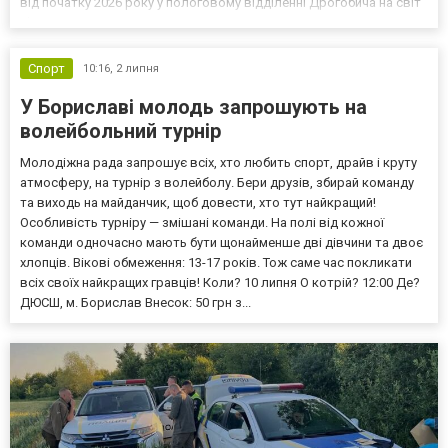
від початку 2026 року у пологовому відділенні Дрогобича на світ
з’явилися 250 дітей, серед яких три двійні. У громаді
продовжують традицію підтримки молодих ба...
Спорт
10:16,
2 липня
У Бориславі молодь запрошують на
волейбольний турнір
Молодіжна рада запрошує всіх, хто любить спорт, драйв і круту
атмосферу, на турнір з волейболу. Бери друзів, збирай команду
та виходь на майданчик, щоб довести, хто тут найкращий!
Особливість турніру — змішані команди. На полі від кожної
команди одночасно мають бути щонайменше дві дівчини та двоє
хлопців. Вікові обмеження: 13-17 років. Тож саме час покликати
всіх своїх найкращих гравців! Коли? 10 липня О котрій? 12:00 Де?
ДЮСШ, м. Борислав Внесок: 50 грн з...