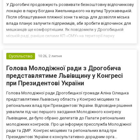
У Дрогобичі продовжують розвивати безкоштовну відпочинкову
локацію в парку Богдана Хмельницького на вулиці Трускавецькій.
Після облаштування пляжної зони та місць для дозвілля міська
влада планує залучити підприємців, аби зробити відпочинок для
мешканців ще комфортнішим. Як повідомили у Дрогобицькій
міській раді, раніше силами КП «СМУ» на території парку
облаштували безпечну зону для купання та пляжу. Також тут
встановили альтанки для пікніків, проклали до...
Суспільство
10:26,
2 липня
Голова Молодіжної ради з Дрогобича
представлятиме Львівщину у Конгресі
при Президентові України
Голова Молодіжної ради Дрогобицької громади Аліна Сілецька
представлятиме Львівську область у Конгресі місцевих та
регіональних влад при Президентові України. Відповідне рішення
ухвалили під час першого засідання Молодіжного конгресу
Львівщини, де було обрано делегатів до Палати регіональних
молодіжних конгресів. Про це інформує пресслужба Молодіжної
ради та ДМР. Конгрес місцевих та регіональних влад при
Президентові України є консультативно-дорадчим орга...