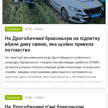
Кримінал
20:28,
1 липня
На Дрогобиччині браконьєри на підпитку
вбили дику свиню, яка щойно привела
потомство
На території мисливських угідь Дрогобицького районного
осередку Українського товариства мисливців і рибалок (УТМР)
пройшла успішна спільна операція правоохоронців та єгерської
служби. Завдяки злагодженим діям вдалося затримати на
гарячому двох чоловіків, яких підозрюють у систематичному
незаконному полюванні на території району. Криваве полювання
у стані сп’яніння та цинічний злочин проти природи За
попередніми даними правоохоронців, під час затримання обо...
Кримінал
20:28,
1 липня
На Дрогобиччині п’яні браконьєри