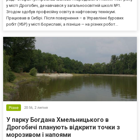
у місті Дрогобич, де навчався у загальноосвітній школі №1.
Згодом здобув професійну освіту в нафтовому технікумі.
Працював в Сибірі. Після повернення – в Управлінні бурових
робіт (УБР) у місті Бориславі, а пізніше — на різних робот...
Різне
20:56,
2 липня
У парку Богдана Хмельницького в
Дрогобичі планують відкрити точки з
морозивом і напоями