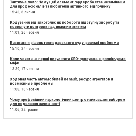
Тактичне поло: Чому цей елемент гардероба став незамінним
для професіоналів та любителів активного відпочинку
15:43,
6 липня
Кодування від алкоголю: як побороти підступну хворобу та
повернути контроль над власним життям
11:01,
26 червня
Виконання рішень господарського суду: реальні проблеми
15:10,
24 червня
Коли чекати на перші результати SEO-просування: розвінчуємо
міфи
13:39,
17 червня
Ходовая часть автомобилей Renault, ресурс агрегатов и
возможные проблемы
11:08,
10 червня
Чому професійний наркологічний центр є найкращим вибором
для подолання залежності
11:06,
22 травня