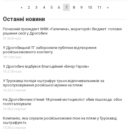
«
2
3
4
5
6
7
8
9
10
11
»
Останні новини
Почесний президент МФК «Галичина», мораторій і бюджет: головні
рішення сесії у Дрогобичі
21:56,
Вчора
У Дрогобицькій ТГ заборонили публічне відтворення
російськомовного контенту
18:13,
Вчора
У Дрогобичі відбувся благодійний «Вечір Героїв»
10:27,
Вчора
У Трускавці поліція оштрафує трьох відпочивальників за
прослуховування російської музики на пляжі
16:22,
5 серпня
На Дрогобиччині п'яний 18-річний мотоцикліст збив пішохода: обох
госпіталізували
15:56,
5 серпня
Компанію, яка слухали російськомовні пісні на пляжі у Трускавці,
оштрафують
13:29,
5 серпня