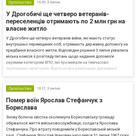
Суспільство
15:09,
3 липня
У Дрогобичі ще четверо ветеранів-
переселенців отримають по 2 млн грн на
власне житло
У Дрогобичі ще четверо ветеранів війни, які мають статус
внутрішньо переміщених осіб, отримають державну допомогу на
придбання власного житла. Відповідне рішення 3 липня ухвалила
міська комісія з розгляду питань щодо надання допомоги
окремим категоріям ВПО, які проживали на тимчасово
окупованих територіях. Йдеться про реалізацію державної
програми житлових ваучерів у межах проєкту «єВідновлення».
Комісія розглянула чотири заяви, і всі вони відповідали вимо...
Суспільство
10:17,
3 липня
Помер воїн Ярослав Стефанчук з
Борислава
Знову болюча звістка сколихнула Бориславську громаду:
обірвалося життя військовослужбовця, солдата Ярослава
Стефанчука. Про втрату повідомили у Бориславській міській
раді. Стефанчук Ярослав Іванович народився 31 липня 1967 року