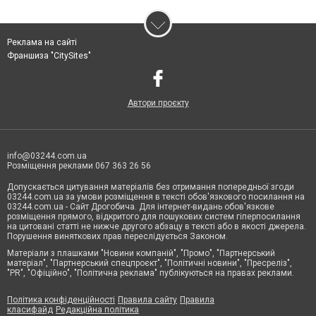
Реклама на сайті
Франшиза "CitySites"
Автори проєкту
info@03244.com.ua
Розміщення реклами 067 363 26 56
Допускається цитування матеріалів без отримання попередньої згоди
03244.com.ua за умови розміщення в тексті обов'язкового посилання на
03244.com.ua - Сайт Дрогобича. Для інтернет-видань обов'язкове
розміщення прямого, відкритого для пошукових систем гіперпосилання
на цитовані статті не нижче другого абзацу в тексті або в якості джерела.
Порушення виняткових прав переслідується Законом.
Матеріали з плашками "Новини компаній", "Промо", "Партнерський
матеріал", "Партнерський спецпроєкт", "Політичні новини", "Пресреліз",
"PR", "Офіційно", "Політична реклама" публікуються на правах реклами.
Політика конфіденційності
Правила сайту
Правила
класифайд
Редакційна політика