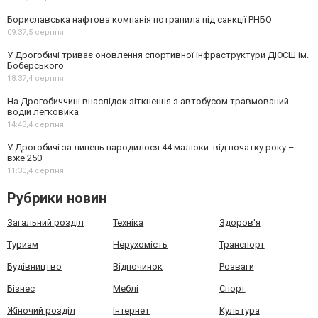
Бориславська нафтова компанія потрапила під санкції РНБО
09:37,
5 серпня
У Дрогобичі триває оновлення спортивної інфраструктури ДЮСШ ім.
Боберського
18:37,
4 серпня
На Дрогобиччині внаслідок зіткнення з автобусом травмований
водій легковика
14:43,
4 серпня
У Дрогобичі за липень народилося 44 малюки: від початку року –
вже 250
11:30,
4 серпня
Рубрики новин
Загальний розділ
Техніка
Здоров'я
Туризм
Нерухомість
Транспорт
Будівництво
Відпочинок
Розваги
Бізнес
Меблі
Спорт
Жіночий розділ
Інтернет
Культура