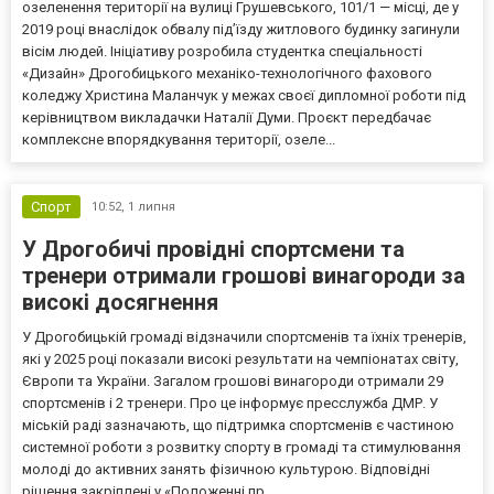
озеленення території на вулиці Грушевського, 101/1 — місці, де у
2019 році внаслідок обвалу під’їзду житлового будинку загинули
вісім людей. Ініціативу розробила студентка спеціальності
«Дизайн» Дрогобицького механіко-технологічного фахового
коледжу Христина Маланчук у межах своєї дипломної роботи під
керівництвом викладачки Наталії Думи. Проєкт передбачає
комплексне впорядкування території, озеле...
Спорт
10:52,
1 липня
У Дрогобичі провідні спортсмени та
тренери отримали грошові винагороди за
високі досягнення
У Дрогобицькій громаді відзначили спортсменів та їхніх тренерів,
які у 2025 році показали високі результати на чемпіонатах світу,
Європи та України. Загалом грошові винагороди отримали 29
спортсменів і 2 тренери. Про це інформує пресслужба ДМР. У
міській раді зазначають, що підтримка спортсменів є частиною
системної роботи з розвитку спорту в громаді та стимулювання
молоді до активних занять фізичною культурою. Відповідні
рішення закріплені у «Положенні пр...