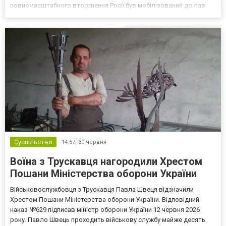
повномасштабного вторгнення Росії був мобілізований до лав
Збройних сил України. Із 30 грудня 2024 року виконував бойові
завдання на передовій. Служив старши...
Суспільство
14:57,
30 червня
Воїна з Трускавця нагородили Хрестом
Пошани Міністерства оборони України
Військовослужбовця з Трускавця Павла Швеця відзначили
Хрестом Пошани Міністерства оборони України. Відповідний
наказ №629 підписав міністр оборони України 12 червня 2026
року. Павло Швець проходить військову службу майже десять