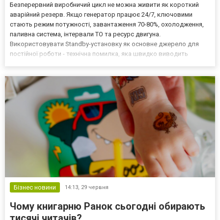
Безперервний виробничий цикл не можна живити як короткий
аварійний резерв. Якщо генератор працює 24/7, ключовими
стають режим потужності, завантаження 70-80%, охолодження,
паливна система, інтервали ТО та ресурс двигуна.
Використовувати Standby-установку як основне джерело для
постійної роботи - технічна помилка, яка швидко виводить
обладнання до перегріву та прискореного зносу. Standby, PRP і
COP: різні режими, різний ресурс Standby призначений для
аварій...
Бізнес новини
14:13,
29 червня
Чому книгарню Ранок сьогодні обирають
тисячі читачів?