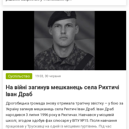
Суспільство
19:03,
30 червня
На війні загинув мешканець села Рихтичі
Іван Драб
Дрогобицька громада знову отримала трагічну звістку — у бою за
Україну загинув мешканець села Рихтичі Іван Драб. Іван Драб
народився 3 липня 1996 року в Рихтичах. Навчався у місцевій
школі, згодом здобув фах слюсаря у ВПУ №15. Після навчання
працював у Трускавці на одній із місцевих гуртівень. Під час