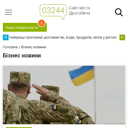
3
Наші спецпроєкти
Н
Найкращі пропозиції доставки їжі, води, продуктів, квітів у регіоні
Н
Н
Головна
Бізнес новини
Бізнес новини