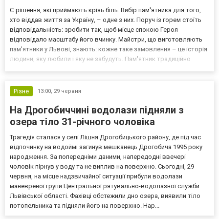
Є рішення, які приймають крізь біль. Вибір пам'ятника для того,
хто віддав життя за Україну, – одне з них. Поруч із горем стоїть
відповідальність: зробити так, щоб місце спокою Героя
відповідало масштабу його вчинку. Майстри, що виготовляють
пам'ятники у Львові, знають: кожне таке замовлення – це історія
людини, яку любили і яку не забудуть. Пам'ятник традиційно
встановлюють через рік після поховання, коли осідає ґрунт – у
вас є час обдумати кожну деталь і...
Різне
13:00,
29 червня
На Дрогобиччині водолази підняли з
озера тіло 31-річного чоловіка
Трагедія сталася у селі Лішня Дрогобицького району, де під час
відпочинку на водоймі загинув мешканець Дрогобича 1995 року
народження. За попередніми даними, напередодні ввечері
чоловік пірнув у воду та не виплив на поверхню. Сьогодні, 29
червня, на місце надзвичайної ситуації прибули водолази
маневреної групи Центральної рятувально-водолазної служби
Львівської області. Фахівці обстежили дно озера, виявили тіло
потопельника та підняли його на поверхню. Нар...