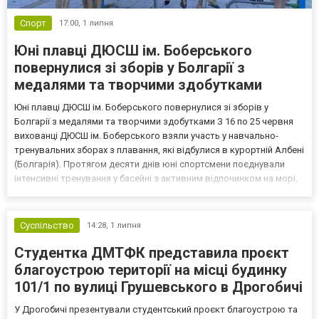
Спорт
17:00,
1 липня
Юні плавці ДЮСШ ім. Боберського
повернулися зі зборів у Болгарії з
медалями та творчими здобутками
Юні плавці ДЮСШ ім. Боберського повернулися зі зборів у
Болгарії з медалями та творчими здобутками З 16 по 25 червня
вихованці ДЮСШ ім. Боберського взяли участь у навчально-
тренувальних зборах з плавання, які відбулися в курортній Албені
(Болгарія). Протягом десяти днів юні спортсмени поєднували
інтенсивні тренування у басейні з активним відпочинком на морі,
заняттями в аквапарку, прогулянками та командними
активностями. Такий формат зборів допоміг дітям н...
Суспільство
14:28,
1 липня
Студентка ДМТФК представила проєкт
благоустрою території на місці будинку
101/1 по вулиці Грушевського в Дрогобичі
У Дрогобичі презентували студентський проєкт благоустрою та