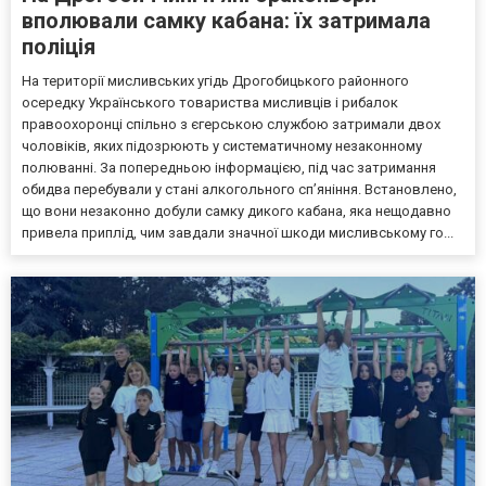
вполювали самку кабана: їх затримала
поліція
На території мисливських угідь Дрогобицького районного
осередку Українського товариства мисливців і рибалок
правоохоронці спільно з єгерською службою затримали двох
чоловіків, яких підозрюють у систематичному незаконному
полюванні. За попередньою інформацією, під час затримання
обидва перебували у стані алкогольного сп’яніння. Встановлено,
що вони незаконно добули самку дикого кабана, яка нещодавно
привела приплід, чим завдали значної шкоди мисливському го...