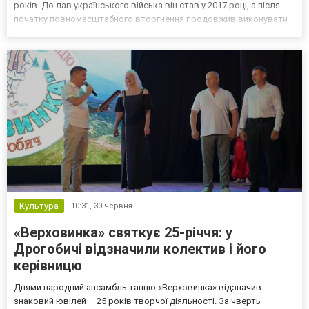
років. До лав українського війська він став у 2017 році, а після
початку повномасштабного вторгнення продовжив виконувати
бойові завдання. У 2025 році головний сержант Павло Швець
виконував завдання на Донеччині. Він брав участь в о...
Культура
10:31,
30 червня
«Верховинка» святкує 25-річчя: у
Дрогобичі відзначили колектив і його
керівницю
Днями народний ансамбль танцю «Верховинка» відзначив
знаковий ювілей – 25 років творчої діяльності. За чверть