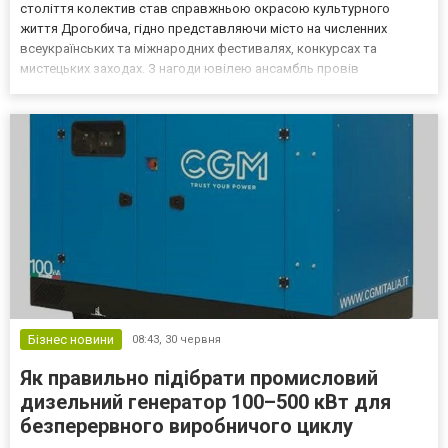
століття колектив став справжньою окрасою культурного
життя Дрогобича, гідно представляючи місто на численних
всеукраїнських та міжнародних фестивалях, конкурсах та
мистецьких заходах. З нагоди ювілею ансамбль провів
масштабний звітний концерт, під час якого на сцену вийшли як
юні вихованці, так і випускники. А вагому діяльність колективу
відзначил...
Бізнес новини
08:43,
30 червня
Як правильно підібрати промисловий
дизельний генератор 100–500 кВт для
безперервного виробничого циклу