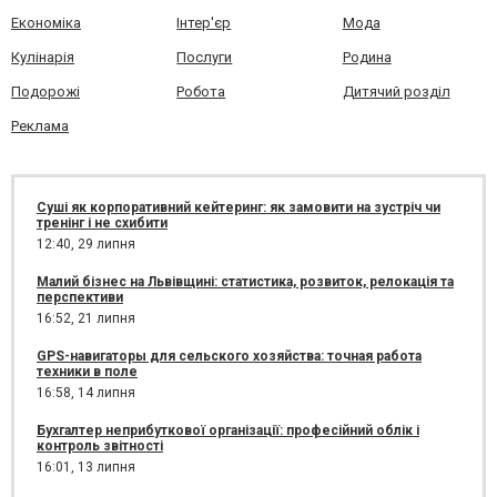
Економіка
Інтер'єр
Мода
Кулінарія
Послуги
Родина
Подорожі
Робота
Дитячий розділ
Реклама
Суші як корпоративний кейтеринг: як замовити на зустріч чи
тренінг і не схибити
12:40,
29 липня
Малий бізнес на Львівщині: статистика, розвиток, релокація та
перспективи
16:52,
21 липня
GPS-навигаторы для сельского хозяйства: точная работа
техники в поле
16:58,
14 липня
Бухгалтер неприбуткової організації: професійний облік і
контроль звітності
16:01,
13 липня